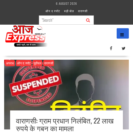
Skip
6 AUGUST 2026
to
ऑन द स्पॉट
बड़ी बोल
वाराणसी
content
अपराध
ऑन द स्पॉट
पूर्वांचल
वाराणसी
वाराणसी: ग्राम प्रधान निलंबित, 22 लाख
रुपये के गबन का मामला