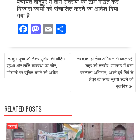
पंचायत दांदूपुर में तीन सदस्यों की टीम गठित कर
विकास कार्यो को संचालित करने का आदेश दिया
गया है।
F
M
E
S
ac
as
m
h
e
to
ai
ar
POST
b
d
l
e
दुर्गा पूजा को लेकर पुलिस की मीटिंग:
स्वच्छता ही सेवा अभियान से बदल रही
NAVIGATION
o
o
सुरक्षा और शांति व्यवस्था पर जोर,
शहर की तस्वीर: रामनगर में चला
परेशानी पर सूचित करने की अपील
स्वच्छता अभियान, अपने इर्द-गिर्द के
o
n
क्षेत्र को साफ सुथरा रखने की
k
गुजारिश
RELATED POSTS
वाराणसी