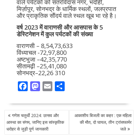
वाले पर्यटकों को संतरविदास नगर, भदोही,
मिर्ज़ापुर, सोनभद्र के धार्मिक स्थलों, जलप्रपात
और प्राकृतिक सौंदर्य वाले स्थल खूब भा रहे है।
वर्ष 2023 में वाराणसी और आसपास के 5
डेस्टिनेशन में कुल पर्यटकों की संख्या
वाराणसी – 8,54,73,633
विंध्याचल -72,97,800
अष्टभुजा –42,35,770
सीतामढ़ी –25,41,080
सोनभद्र–22,26 310
F
M
E
S
ac
as
m
h
e
to
ai
ar
POST
b
d
l
e
गणेश चतुर्थी 2024: उत्सव और
आकाशीय बिजली का कहर : एक महिला
NAVIGATION
o
o
आस्था का संगम, जानिए इस सांस्कृतिक
की मौत, दो घायल, तीन ट्रांसफार्मर
धरोहर से जुड़ी पूर्ण जानकारी
जले
o
n