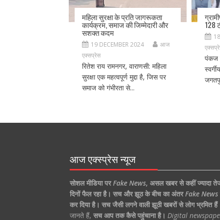
महिला सुरक्षा के प्रति जागरूकता
ग्राम
कार्यक्रम, समाज की जिम्मेदारी और
128 ट
सशक्त कदम
1
19 DECEMBER 2024
आज
एक्सप्र
एक्सप्रेस
पंकज 
रितेश राय रामनगर, वाराणसी: महिला
स्वर्ग
सुरक्षा एक महत्वपूर्ण मुद्दा है, जिस पर
जगतपु
समाज को गंभीरता से...
आज एक्स्प्रेस न्यूज
सोशल मीडिया पर
Fake News
,
असल खबर से कहीं ज्यादा ते
दिनों फैल रहा है।
सच और झूठ के बीच का अंतर
Fake News
कर दिया है।
सच जैसी लगने वाली झूठी खबरों से लोग भ्रमित हैं
जानते हैं,
सच आप तक कैसे पहुंचाना है।
Digital newspape