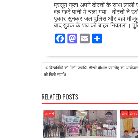
प्रसून गुप्ता अपने दोस्तों के साथ ल
वह गहरे पानी में चला गया। दोस्तों 
पुकार सुनकर जल पुलिस और वहां मौजूद न
बाद युवक के शव को बाहर निकाला। पुल
F
M
E
S
ac
as
m
h
e
to
ai
ar
POST
b
d
l
e
विद्यार्थियों को मिली उपाधि: तीसरे दीक्षांत समारोह का आयोजन, व
NAVIGATION
o
o
को मिली उपाधि
o
n
k
RELATED POSTS
वाराणसी
खेल
खेल 