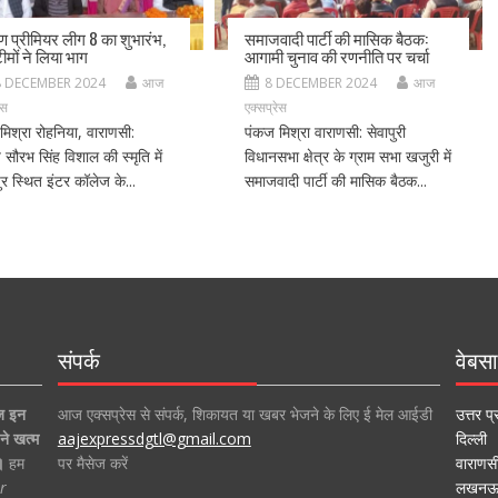
ीण प्रीमियर लीग 8 का शुभारंभ,
समाजवादी पार्टी की मासिक बैठक:
ीमों ने लिया भाग
आगामी चुनाव की रणनीति पर चर्चा
8 DECEMBER 2024
आज
8 DECEMBER 2024
आज
ेस
एक्सप्रेस
मिश्रा रोहनिया, वाराणसी:
पंकज मिश्रा वाराणसी: सेवापुरी
ीय सौरभ सिंह विशाल की स्मृति में
विधानसभा क्षेत्र के ग्राम सभा खजुरी में
र स्थित इंटर कॉलेज के...
समाजवादी पार्टी की मासिक बैठक...
संपर्क
वेबसा
ज इन
आज एक्सप्रेस से संपर्क, शिकायत या खबर भेजने के लिए ई मेल आईडी
उत्तर प्
ने खत्म
aajexpressdgtl@gmail.com
दिल्ली
।
हम
पर मैसेज करें
वाराणस
r
लखन