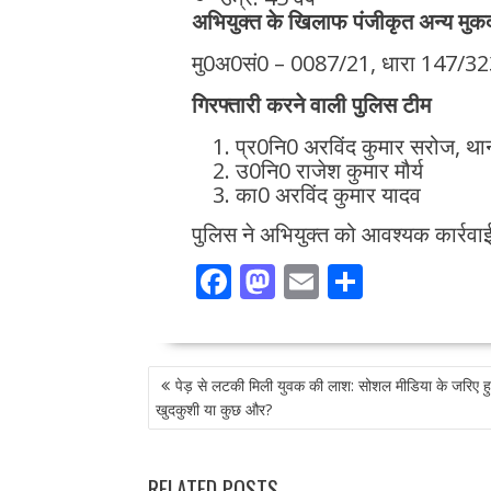
अभियुक्त के खिलाफ पंजीकृत अन्य मुकद
मु0अ0सं0 – 0087/21, धारा 147/3
गिरफ्तारी करने वाली पुलिस टीम
प्र0नि0 अरविंद कुमार सरोज, था
उ0नि0 राजेश कुमार मौर्य
का0 अरविंद कुमार यादव
पुलिस ने अभियुक्त को आवश्यक कार्रवाई 
F
M
E
S
ac
as
m
h
e
to
ai
ar
POST
b
d
l
e
पेड़ से लटकी मिली युवक की लाश: सोशल मीडिया के जरिए ह
NAVIGATION
o
o
खुदकुशी या कुछ और?
o
n
RELATED POSTS