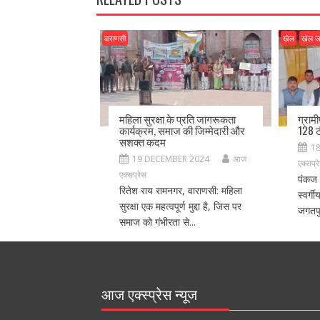
k
वाराणसी
खेल
खेल 
महिला सुरक्षा के प्रति जागरूकता
ग्राम
कार्यक्रम, समाज की जिम्मेदारी और
128 ट
सशक्त कदम
1
19 DECEMBER 2024
आज
एक्सप्र
एक्सप्रेस
पंकज 
रितेश राय रामनगर, वाराणसी: महिला
स्वर्ग
सुरक्षा एक महत्वपूर्ण मुद्दा है, जिस पर
जगतपु
समाज को गंभीरता से...
आज एक्स्प्रेस न्यूज