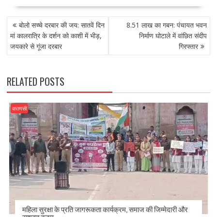
e
to
ai
ar
POST
b
d
l
e
बोलो सच्चे दरबार की जय: सातवें दिन
8.51 लाख का गबन: पंचायत भवन
NAVIGATION
o
o
मां कालरात्रि के दर्शन को काशी में भीड़,
निर्माण घोटाले में वांछित संदीप
जयकारे से गूंजा दरबार
गिरफ्तार
o
n
k
RELATED POSTS
वाराणसी
महिला सुरक्षा के प्रति जागरूकता कार्यक्रम, समाज की जिम्मेदारी और
सशक्त कदम