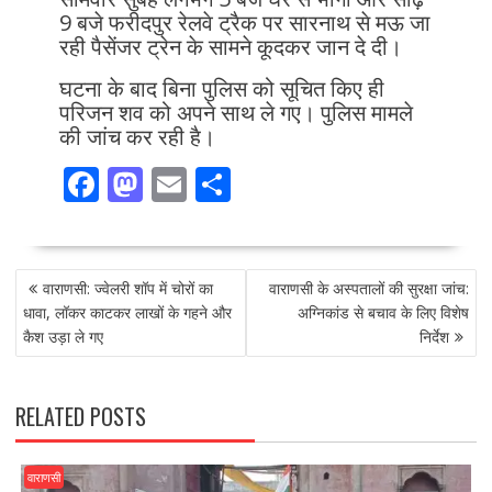
9 बजे फरीदपुर रेलवे ट्रैक पर सारनाथ से मऊ जा
रही पैसेंजर ट्रेन के सामने कूदकर जान दे दी।
घटना के बाद बिना पुलिस को सूचित किए ही
परिजन शव को अपने साथ ले गए। पुलिस मामले
की जांच कर रही है।
F
M
E
S
ac
as
m
h
e
to
ai
ar
POST
b
d
l
e
वाराणसी: ज्वेलरी शॉप में चोरों का
वाराणसी के अस्पतालों की सुरक्षा जांच:
NAVIGATION
o
o
धावा, लॉकर काटकर लाखों के गहने और
अग्निकांड से बचाव के लिए विशेष
कैश उड़ा ले गए
निर्देश
o
n
k
RELATED POSTS
वाराणसी