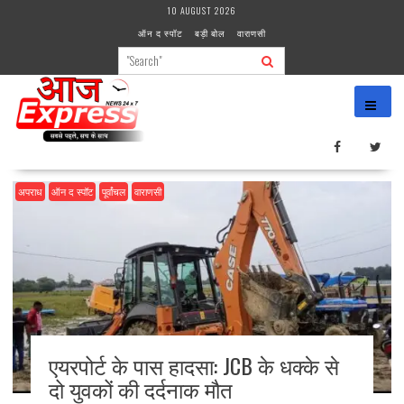
Skip
10 AUGUST 2026
to
ऑन द स्पॉट
बड़ी बोल
वाराणसी
content
अपराध
ऑन द स्पॉट
पूर्वांचल
वाराणसी
एयरपोर्ट के पास हादसा: JCB के धक्के से
दो युवकों की दर्दनाक मौत