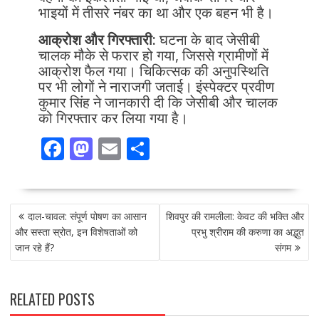
भाइयों में तीसरे नंबर का था और एक बहन भी है।
आक्रोश और गिरफ्तारी:
घटना के बाद जेसीबी
चालक मौके से फरार हो गया, जिससे ग्रामीणों में
आक्रोश फैल गया। चिकित्सक की अनुपस्थिति
पर भी लोगों ने नाराजगी जताई। इंस्पेक्टर प्रवीण
कुमार सिंह ने जानकारी दी कि जेसीबी और चालक
को गिरफ्तार कर लिया गया है।
F
M
E
S
ac
as
m
h
e
to
ai
ar
POST
b
d
l
e
दाल-चावल: संपूर्ण पोषण का आसान
शिवपुर की रामलीला: केवट की भक्ति और
NAVIGATION
o
o
और सस्ता स्रोत, इन विशेषताओं को
प्रभु श्रीराम की करुणा का अद्भुत
जान रहे हैं?
संगम
o
n
k
RELATED POSTS