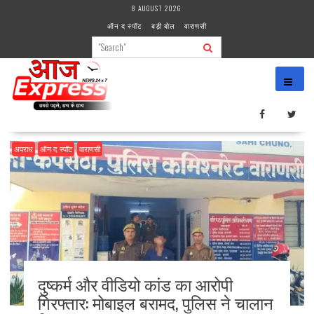
Skip
8 AUGUST 2026
to
ऑन द स्पॉट
बड़ी बोल
वाराणसी
content
अपराध
ऑन द स्पॉट
वाराणसी
दुष्कर्म और वीडियो कांड का आरोपी
गिरफ्तार: मोबाइल बरामद, पुलिस ने चालान