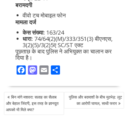
बरामदगी
वीवो टच मोबाइल फोन
मामला दर्ज
केस संख्या:
163/24
धारा:
74/64(2)(M)/333/351(3) बीएनएस,
3(2)(5)/3(2)5ए SC/ST एक्ट
पूछताछ के बाद पुलिस ने अभियुक्त का चालान कर
दिया है।
F
M
E
S
ac
as
m
h
e
to
ai
ar
POST
b
d
l
e
बिन मांगे मशवरा: सलाह का सैलाब
पुलिस और बदमाशों के बीच मुठभेड़: लूट
NAVIGATION
o
o
और बेहाल जिंदगी, इस तरह के ज्ञानदूत
का आरोपी घायल, साथी फरार
आपको भी मिले क्या?
o
n
k