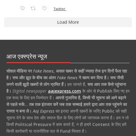
Twitter
Load More
आज एक्स्प्रेस न्यूज
सोशल मीडिया पर
Fake News
,
असल खबर से कहीं ज्यादा तेज इन दिनों फैल रहा
है।
सच और झूठ के बीच का अंतर
Fake News
ने खत्म कर दिया है।
सच जैसी
लगने वाली झूठी खबरों से लोग भ्रमित हैं।
हम जानते हैं,
सच आप तक कैसे पहुंचाना
है।
Digital newspaper
aajexpress.com
के ओर से
Publish
किए गए हर
एक शब्द के लिए हम जिम्मेदार हैं।
आपसे गुजारिश है, किसी भी सूचना को आगे बढ़ाने
से पहले रुकें… तब तक इंतजार करें जब तक सच्चाई हमारे द्वारा आप तक पहुंचने का
रास्ता न बना ले।
Aaj Express
का इरादा अपनी खबरों के जरिए
Public
को सही
सूचना देने के साथ देश और समाज हित के लिए लोगों को जागरूक करना है। हम न तो
किसी
Political Pressure
में काम करते हैं, न ही हमारे
Content
के लिए हमें
किसी कारोबारी या राजनीतिक दल से
Fund
मिलता है।