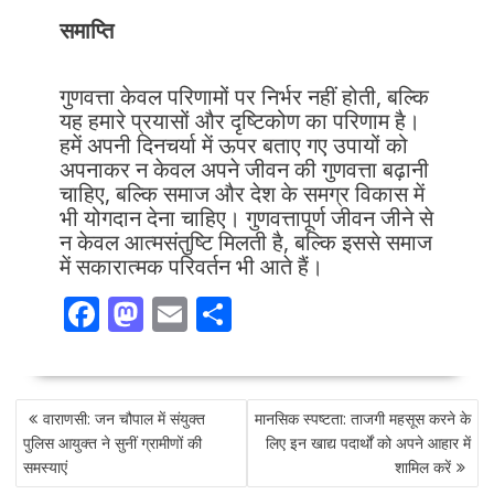
समाप्ति
गुणवत्ता केवल परिणामों पर निर्भर नहीं होती, बल्कि
यह हमारे प्रयासों और दृष्टिकोण का परिणाम है।
हमें अपनी दिनचर्या में ऊपर बताए गए उपायों को
अपनाकर न केवल अपने जीवन की गुणवत्ता बढ़ानी
चाहिए, बल्कि समाज और देश के समग्र विकास में
भी योगदान देना चाहिए। गुणवत्तापूर्ण जीवन जीने से
न केवल आत्मसंतुष्टि मिलती है, बल्कि इससे समाज
में सकारात्मक परिवर्तन भी आते हैं।
F
M
E
S
ac
as
m
h
e
to
ai
ar
POST
b
d
l
e
वाराणसी: जन चौपाल में संयुक्त
मानसिक स्पष्टता: ताजगी महसूस करने के
NAVIGATION
o
o
पुलिस आयुक्त ने सुनीं ग्रामीणों की
लिए इन खाद्य पदार्थों को अपने आहार में
समस्याएं
शामिल करें
o
n