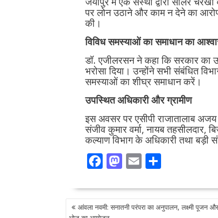
जयापुर में एक संस्था द्वारा सोलर चरखा
पर लोन उठाने और काम न देने का आरोप लग
की।
विविध समस्याओं का समाधान का आश्व
डॉ. एजीलरसन ने कहा कि सरकार का उद्दे
भरोसा दिया। उन्होंने सभी संबंधित विभागो
समस्याओं का शीघ्र समाधान करें।
उपस्थित अधिकारी और ग्रामीण
इस अवसर पर एसीपी राजातालाब अजय श्री
संजीव कुमार वर्मा, नायब तहसीलदार, ब
कल्याण विभाग के अधिकारी तथा बड़ी संख्
F
M
E
S
ac
as
m
h
e
to
ai
ar
POST
b
d
l
e
आंवला नवमी: सनातनी परंपरा का अनुपालन, लक्ष्मी पूजन और 
NAVIGATION
भोज का आयोजन