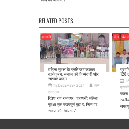
o
o
o
n
k
RELATED POSTS
वाराणसी
खेल
खेल 
महिला सुरक्षा के प्रति जागरूकता
ग्राम
कार्यक्रम, समाज की जिम्मेदारी और
128 ट
सशक्त कदम
1
19 DECEMBER 2024
आज
एक्सप्र
एक्सप्रेस
पंकज 
रितेश राय रामनगर, वाराणसी: महिला
स्वर्ग
सुरक्षा एक महत्वपूर्ण मुद्दा है, जिस पर
जगतपु
समाज को गंभीरता से...