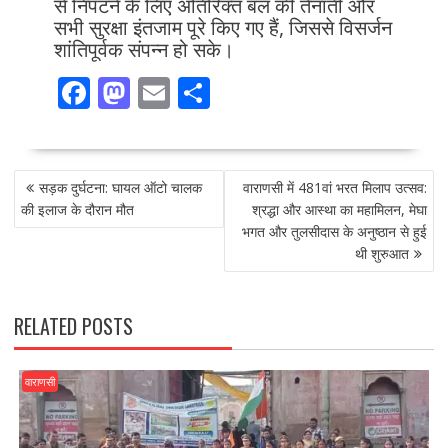
से निपटने के लिए अतिरिक्त बल की तैनाती और
सभी सुरक्षा इंतजाम पूरे किए गए हैं, जिससे विसर्जन
शांतिपूर्वक संपन्न हो सके।
F
M
E
S
ac
as
m
h
e
to
ai
ar
POST
b
d
l
e
सड़क दुर्घटना: घायल ऑटो चालक
वाराणसी में 481वां भरत मिलाप उत्सव:
NAVIGATION
o
o
की इलाज के दौरान मौत
श्रद्धा और आस्था का महामिलन, मेघा
भगत और तुलसीदास के अनुष्ठान से हुई
o
n
थी शुरुआत
k
RELATED POSTS
वाराणसी