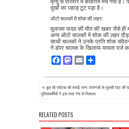
मृत्यु से परिवार में कोहराम मच गया है। 
दुखों का पहाड़ टूट पड़ा है।
ऑटो चालकों में शोक की लहर:
मुलायम यादव की मौत की खबर जैसे ही मो
अन्य ऑटो चालकों में शोक की लहर दौड़ 
साथी चालकों ने उनके प्रति शोक संवेद
ने डंपर चालक के खिलाफ मामला दर्ज कर
F
M
E
S
ac
as
m
h
e
to
ai
ar
POST
b
d
l
e
डूब रहे पर्यटक की बचाई जान: वाराणसी के तुलसी घाट की 
NAVIGATION
o
o
पुलिसकर्मियों ने इस तरह गंगा से निकाला
o
n
k
RELATED POSTS