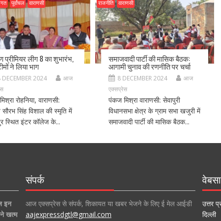
जगत
पूर्वांचल
वाराणसी
राजनीति
वाराणसी
ीण प्रीमियर लीग 8 का शुभारंभ,
समाजवादी पार्टी की मासिक बैठक:
ीमों ने लिया भाग
आगामी चुनाव की रणनीति पर चर्चा
8 DECEMBER 2024
आज
8 DECEMBER 2024
आज
ेस
एक्सप्रेस
मिश्रा रोहनिया, वाराणसी:
पंकज मिश्रा वाराणसी: सेवापुरी
ीय सौरभ सिंह विशाल की स्मृति में
विधानसभा क्षेत्र के ग्राम सभा खजुरी में
र स्थित इंटर कॉलेज के...
समाजवादी पार्टी की मासिक बैठक...
संपर्क
वेबसा
ज इन
आज एक्सप्रेस से संपर्क, शिकायत या खबर भेजने के लिए ई मेल आईडी
उत्तर प्
ने खत्म
aajexpressdgtl@gmail.com
दिल्ली