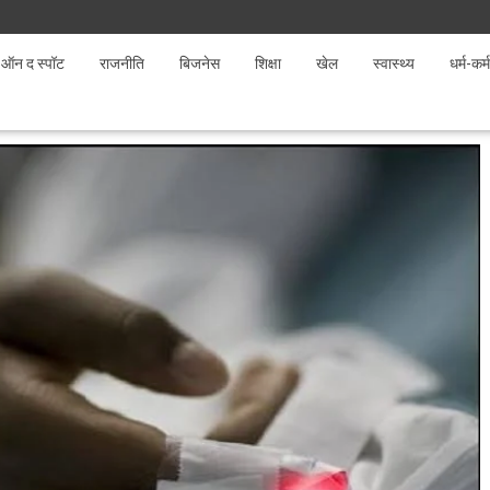
ऑन द स्पॉट
राजनीति
बिजनेस
शिक्षा
खेल
स्वास्थ्य
धर्म-कर्म