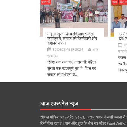
वाराणसी
खेल
खेल 
महिला सुरक्षा के प्रति जागरूकता
ग्राम
कार्यक्रम, समाज की जिम्मेदारी और
128 ट
सशक्त कदम
1
19 DECEMBER 2024
आज
एक्सप्र
एक्सप्रेस
पंकज 
रितेश राय रामनगर, वाराणसी: महिला
स्वर्ग
सुरक्षा एक महत्वपूर्ण मुद्दा है, जिस पर
जगतपु
समाज को गंभीरता से...
आज एक्स्प्रेस न्यूज
सोशल मीडिया पर
Fake News
,
असल खबर से कहीं ज्यादा ते
दिनों फैल रहा है।
सच और झूठ के बीच का अंतर
Fake News