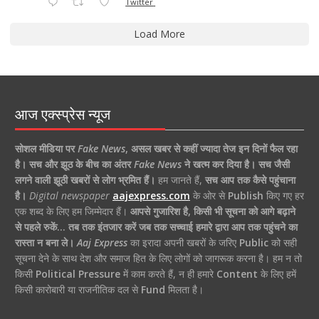
Twitter
Load More
आज एक्स्प्रेस न्यूज
सोशल मीडिया पर
Fake News
,
असल खबर से कहीं ज्यादा तेज इन दिनों फैल रहा
है।
सच और झूठ के बीच का अंतर
Fake News
ने खत्म कर दिया है।
सच जैसी
लगने वाली झूठी खबरों से लोग भ्रमित हैं।
हम जानते हैं,
सच आप तक कैसे पहुंचाना
है।
Digital newspaper
aajexpress.com
के ओर से
Publish
किए गए हर
एक शब्द के लिए हम जिम्मेदार हैं।
आपसे गुजारिश है, किसी भी सूचना को आगे बढ़ाने
से पहले रुकें… तब तक इंतजार करें जब तक सच्चाई हमारे द्वारा आप तक पहुंचने का
रास्ता न बना ले।
Aaj Express
का इरादा अपनी खबरों के जरिए
Public
को सही
सूचना देने के साथ देश और समाज हित के लिए लोगों को जागरूक करना है। हम न तो
किसी
Political Pressure
में काम करते हैं, न ही हमारे
Content
के लिए हमें
किसी कारोबारी या राजनीतिक दल से
Fund
मिलता है।