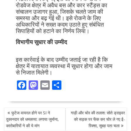
रोडवेज क्षेत्र में अवैध बस और कार स्टैंड्स का
संचालन उजागर हुआ, जिसके चलते जाम की
समस्या और बढ़ गई थी। इसे रोकने के लिए
अधिकारियों ने सख्त कदम उठाते हुए संबंधित
सिपाहियों को हटाने का निर्णय लिया।
विभागीय सुधार की उम्मीद
इस कार्रवाई के बाद उम्मीद जताई जा रही है कि
क्षेत्र में यातायात व्यवस्था में सुधार होगा और जाम
से निजात मिलेगी।
F
M
E
S
ac
as
m
h
e
to
ai
ar
POST
b
d
l
e
फुटेज वायरल होने पर SI ने
गाड़ी और चोर की तलाश: सोते ड्राइवर
NAVIGATION
o
o
दुकानदार को धमकाया: लगाया जुर्माना,
को सड़क पर फेंक कर चोर ले गए ई-
कारोबारियों ने की ये मांग
रिक्शा, सुबह पता चला