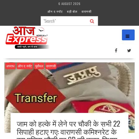
Skip
6 AUGUST 2026
to
ऑन द स्पॉट
बड़ी बोल
वाराणसी
content
अपराध
ऑन द स्पॉट
पूर्वांचल
वाराणसी
जाम को हल्के में लेने पर चौकी के सभी 22
सिपाही हटाए गए: वाराणसी कमिश्नरेट के