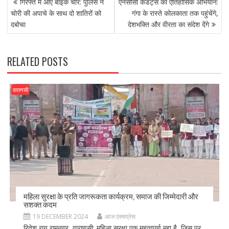
b
d
l
e
गिरफ्त में आए बाइक चोर: पुलिस ने
एनसीसी कैडेट्स का ऐतिहासिक अभियान:
NAVIGATION
o
o
चोरी की अपाचे के साथ दो शातिरों को
गंगा के रास्ते कोलकाता तक पहुंचेंगे,
दबोचा
देशभक्ति और वीरता का संदेश देंगे
o
n
k
RELATED POSTS
वाराणसी
महिला सुरक्षा के प्रति जागरूकता कार्यक्रम, समाज की जिम्मेदारी और
सशक्त कदम
19 DECEMBER 2024
आज एक्सप्रेस
रितेश राय रामनगर, वाराणसी: महिला सुरक्षा एक महत्वपूर्ण मुद्दा है, जिस पर