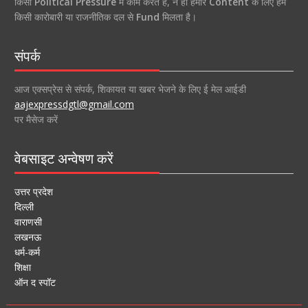
किसी
Political Pressure
में काम करते हैं, न ही हमारे
Content
के लिए हमें
किसी कारोबारी या राजनीतिक दल से
Fund
मिलता है।
संपर्क
आज एक्सप्रेस से संपर्क, शिकायत या खबर भेजने के लिए ई मेल आईडी
aajexpressdgtl@gmail.com
पर मैसेज करें
वेबसाइट अन्वेषण करें
उत्तर प्रदेश
दिल्ली
वाराणसी
लखनऊ
धर्म-कर्म
शिक्षा
ऑन द स्पॉट