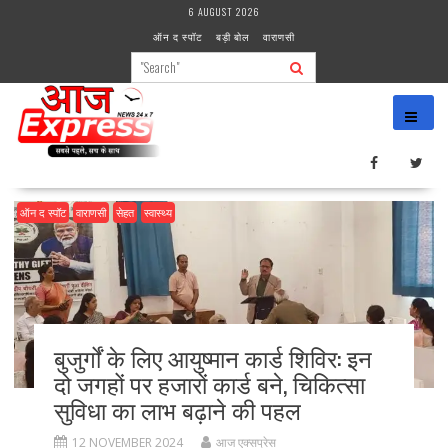
Skip
6 AUGUST 2026
to
ऑन द स्पॉट
बड़ी बोल
वाराणसी
content
ऑन द स्पॉट
वाराणसी
सेहत
स्वास्थ्य
बुजुर्गों के लिए आयुष्मान कार्ड शिविर: इन
दो जगहों पर हजारों कार्ड बने, चिकित्सा
सुविधा का लाभ बढ़ाने की पहल
12 NOVEMBER 2024
आज एक्सप्रेस