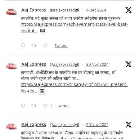
Aaj Express
@aajexpressdgtl
·
4 Dec 2024
उपलब्धि: नई सुबह संस्था को राज्य स्तरीय सर्वश्रेष्ठ संस्था पुरस्कार
https://aajexpress.com/achievement-state-level-best-
institut...
Twitter
Aaj Express
@aajexpressdgtl
·
30 Nov 2024
वाराणसी: ऑर्थोपेडिक्स के राष्ट्रीय मंच पर बीएचयू का जलवा, डॉ.
संजय करेंगे घुटने की जटिल चोटों पर ...
https://aajexpress.com/dr-sanjay-of-bhu-will-present-
his-res...
1
Twitter
Aaj Express
@aajexpressdgtl
·
29 Nov 2024
क्रीं-कुंड में उमड़ा आस्था का सैलाब: अघोरेश्वर महाप्रभु के महानिर्वाण
दिवस पर देश-विदेश के ...
https://aajexpress.com/flood-of-