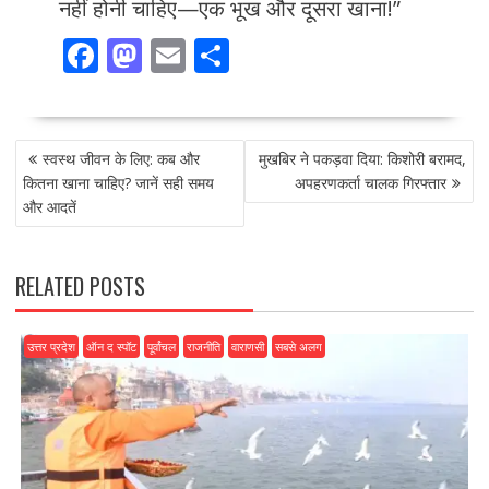
नहीं होनी चाहिए—एक भूख और दूसरा खाना!”
F
M
E
S
ac
as
m
h
e
to
ai
ar
POST
b
d
l
e
स्वस्थ जीवन के लिए: कब और
मुखबिर ने पकड़वा दिया: किशोरी बरामद,
NAVIGATION
o
o
कितना खाना चाहिए? जानें सही समय
अपहरणकर्ता चालक गिरफ्तार
और आदतें
o
n
k
RELATED POSTS
उत्तर प्रदेश
ऑन द स्पॉट
पूर्वांचल
राजनीति
वाराणसी
सबसे अलग