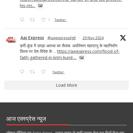
his-res...
1
Twitter
Aaj Express
@aajexpressdgtl
·
29 Nov 2024
क्रीं-कुंड में उमड़ा आस्था का सैलाब: अघोरेश्वर महाप्रभु के महानिर्वाण
दिवस पर देश-विदेश के ...
https://aajexpress.com/flood-of-
faith-gathered-in-krim-kund-...
Twitter
Load More
आज एक्स्प्रेस न्यूज
सोशल मीडिया पर
Fake News
,
असल खबर से कहीं ज्यादा तेज इन दिनों फैल रहा