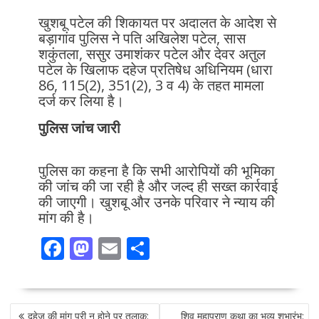
खुशबू पटेल की शिकायत पर अदालत के आदेश से
बड़ागांव पुलिस ने पति अखिलेश पटेल, सास
शकुंतला, ससुर उमाशंकर पटेल और देवर अतुल
पटेल के खिलाफ दहेज प्रतिषेध अधिनियम (धारा
86, 115(2), 351(2), 3 व 4) के तहत मामला
दर्ज कर लिया है।
पुलिस जांच जारी
पुलिस का कहना है कि सभी आरोपियों की भूमिका
की जांच की जा रही है और जल्द ही सख्त कार्रवाई
की जाएगी। खुशबू और उनके परिवार ने न्याय की
मांग की है।
F
M
E
S
ac
as
m
h
e
to
ai
ar
POST
b
d
l
e
दहेज की मांग पूरी न होने पर तलाक:
शिव महापुराण कथा का भव्य शुभारंभ: