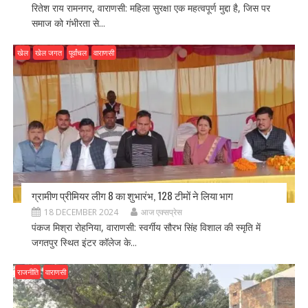
रितेश राय रामनगर, वाराणसी: महिला सुरक्षा एक महत्वपूर्ण मुद्दा है, जिस पर
समाज को गंभीरता से...
खेल
खेल जगत
पूर्वांचल
वाराणसी
ग्रामीण प्रीमियर लीग 8 का शुभारंभ, 128 टीमों ने लिया भाग
18 DECEMBER 2024
आज एक्सप्रेस
पंकज मिश्रा रोहनिया, वाराणसी: स्वर्गीय सौरभ सिंह विशाल की स्मृति में
जगतपुर स्थित इंटर कॉलेज के...
राजनीति
वाराणसी