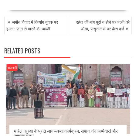
ac
as
m
h
e
to
ai
ar
POST
b
d
l
e
जमीन विवाद में दिव्यांग युवक पर
दहेज की मांग पूरी न होने पर पत्नी को
NAVIGATION
o
o
हमला: जान से मारने की धमकी
छोड़ा, ससुरालियों पर केस दर्ज
o
n
k
RELATED POSTS
वाराणसी
महिला सुरक्षा के प्रति जागरूकता कार्यक्रम, समाज की जिम्मेदारी और
सशक्त कदम