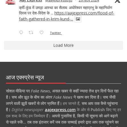
@aajexpressdgtl
·
29 Nov 2024
क्रीं-कुंड में उमड़ा आस्था का सैलाब: अघोरेश्वर महाप्रभु के महानिर्वाण
दिवस पर देश-विदेश के ...
https://aajexpress.com/flood-of-
faith-gathered-in-krim-kund-...
Twitter
Load More
आज एक्स्प्रेस न्यूज
सोशल मीडिया पर
Fake News
,
असल खबर से कहीं ज्यादा तेज इन दिनों फैल रहा
है।
सच और झूठ के बीच का अंतर
Fake News
ने खत्म कर दिया है।
सच जैसी
लगने वाली झूठी खबरों से लोग भ्रमित हैं।
हम जानते हैं,
सच आप तक कैसे पहुंचाना
है।
Digital newspaper
aajexpress.com
के ओर से
Publish
किए गए हर
एक शब्द के लिए हम जिम्मेदार हैं।
आपसे गुजारिश है, किसी भी सूचना को आगे बढ़ाने
से पहले रुकें… तब तक इंतजार करें जब तक सच्चाई हमारे द्वारा आप तक पहुंचने का