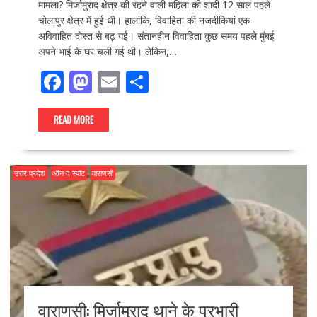
मामला? मिर्जामुराद क्षेत्र की रहने वाली महिला की शादी 12 साल पहले
चोलापुर क्षेत्र में हुई थी। हालांकि, विवाहिता की नजदीकियां एक
अविवाहित दोस्त से बढ़ गईं। संतानहीन विवाहिता कुछ समय पहले मुंबई
अपने भाई के घर चली गई थी। लेकिन,…
F
M
E
S
ac
as
m
h
e
to
ai
ar
READ MORE
b
d
l
e
o
o
उत्तर प्रदेश
ऑन द स्पॉट
वाराणसी
o
n
k
वाराणसी: मिर्जामुराद थाने के प्रभारी