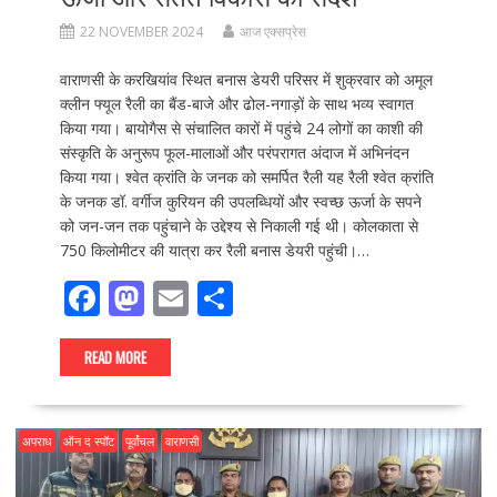
22 NOVEMBER 2024
आज एक्सप्रेस
वाराणसी के करखियांव स्थित बनास डेयरी परिसर में शुक्रवार को अमूल
क्लीन फ्यूल रैली का बैंड-बाजे और ढोल-नगाड़ों के साथ भव्य स्वागत
किया गया। बायोगैस से संचालित कारों में पहुंचे 24 लोगों का काशी की
संस्कृति के अनुरूप फूल-मालाओं और परंपरागत अंदाज में अभिनंदन
किया गया। श्वेत क्रांति के जनक को समर्पित रैली यह रैली श्वेत क्रांति
के जनक डॉ. वर्गीज कुरियन की उपलब्धियों और स्वच्छ ऊर्जा के सपने
को जन-जन तक पहुंचाने के उद्देश्य से निकाली गई थी। कोलकाता से
750 किलोमीटर की यात्रा कर रैली बनास डेयरी पहुंची।…
F
M
E
S
ac
as
m
h
e
to
ai
ar
READ MORE
b
d
l
e
o
o
अपराध
ऑन द स्पॉट
पूर्वांचल
वाराणसी
o
n