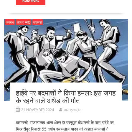
e
to
ai
ar
READ MORE
b
d
l
e
o
o
अपराध
ऑन द स्पॉट
वाराणसी
o
n
k
हाईवे पर बदमाशों ने किया हमला: इस जगह
के रहने वाले अधेड़ की मौत
21 NOVEMBER 2024
आज एक्सप्रेस
वाराणसी: राजातालाब थाना क्षेत्र के परसुपुर बीआरसी के पास हाईवे पर
भिखारीपुर निवासी 55 वर्षीय श्यामलाल यादव को अज्ञात बदमाशों ने