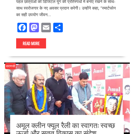
पहल छात्राओं को डिजिटल युग की प्रतिस्पर्धा में बनाए रखने के साथ-
साथ स्वरोजगार के नए अवसर प्रदान करेगी। उन्होंने कहा, “स्मार्टफोन
का सही उपयोग जीवन…
F
M
E
S
ac
as
m
h
e
to
ai
ar
READ MORE
b
d
l
e
o
o
वाराणसी
o
n
k
अमूल क्लीन फ्यूल रैली का स्वागत: स्वच्छ
ऊर्जा और सतत विकास का संदेश