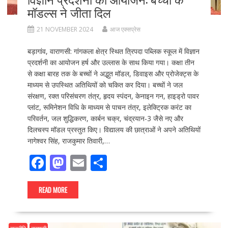
मॉडल्स ने जीता दिल
21 NOVEMBER 2024
आज एक्सप्रेस
बड़ागांव, वाराणसी: गांगकला क्षेत्र स्थित त्रिपदा पब्लिक स्कूल में विज्ञान
प्रदर्शनी का आयोजन हर्ष और उल्लास के साथ किया गया। कक्षा तीन
से कक्षा बारह तक के बच्चों ने अद्भुत मॉडल, डिवाइस और प्रोजेक्ट्स के
माध्यम से उपस्थित अतिथियों को चकित कर दिया। बच्चों ने जल
संरक्षण, रक्त परिसंचरण तंत्र, हृदय स्पंदन, केनाइन गन, हाइड्रो पावर
प्लांट, रूमिनेशन विधि के माध्यम से पाचन तंत्र, इलेक्ट्रिक करंट का
परिवर्तन, जल शुद्धिकरण, कार्बन चक्र, चंद्रयान-3 जैसे नए और
दिलचस्प मॉडल प्रस्तुत किए। विद्यालय की छात्राओं ने अपने अतिथियों
नागेश्वर सिंह, राजकुमार तिवारी,…
F
M
E
S
ac
as
m
h
e
to
ai
ar
READ MORE
b
d
l
e
o
o