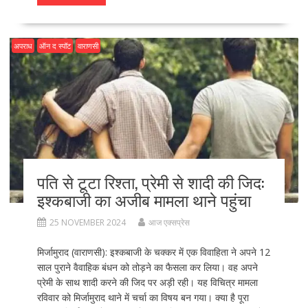
e
to
ai
ar
b
d
l
e
o
o
अपराध
ऑन द स्पॉट
वाराणसी
o
n
k
पति से टूटा रिश्ता, प्रेमी से शादी की जिद:
इश्कबाजी का अजीब मामला थाने पहुंचा
25 NOVEMBER 2024
आज एक्सप्रेस
मिर्जामुराद (वाराणसी): इश्कबाजी के चक्कर में एक विवाहिता ने अपने 12
साल पुराने वैवाहिक बंधन को तोड़ने का फैसला कर लिया। वह अपने
प्रेमी के साथ शादी करने की जिद पर अड़ी रही। यह विचित्र मामला
रविवार को मिर्जामुराद थाने में चर्चा का विषय बन गया। क्या है पूरा