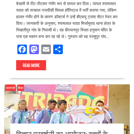
बेरहमी से पीट-पीटकर गंभीर रूप से घायल कर दिया। घायल श्यामलाल
यादव को तत्काल नजदीकी विमला हॉस्पिटल में भर्ती कराया गया, लेकिन
हालत गंभीर होने के कारण डॉक्टर्स ने उन्हें बीएचयू ट्रामा सेंटर रेफर कर
दिया। जानकारी के अनुसार, श्यामलाल यादव मिर्जामुराद थाना क्षेत्र के
भिखारीपुर गांव के निवासी थे। वह बीरभानपुर स्थित हनुमान मंदिर के
पास एक मकान बना कर रह रहे थे। गुरुवार को वह परसुपुर गांव…
F
M
E
S
ac
as
m
h
e
to
ai
ar
READ MORE
b
d
l
e
o
o
वाराणसी
शिक्षा
o
n
k
विज्ञान प्रदर्शनी का आयोजन: बच्चों के