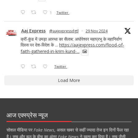
1
Twitter
Aaj Express
@aajexpressdgtl
·
29 Nov 2024
क्रीं-कुंड में उमड़ा आस्था का सैलाब: अघोरेश्वर महाप्रभु के महानिर्वाण
दिवस पर देश-विदेश के ...
https://aajexpress.com/flood-of-
faith-gathered-in-krim-kund-...
Twitter
Load More
आज एक्स्प्रेस न्यूज
सोशल मीडिया पर
Fake News
,
असल खबर से कहीं ज्यादा तेज इन दिनों फैल रहा
है।
सच और झूठ के बीच का अंतर
Fake News
ने खत्म कर दिया है।
सच जैसी