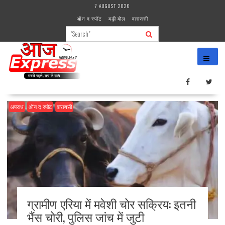
Skip
7 AUGUST 2026
to
ऑन द स्पॉट
बड़ी बोल
वाराणसी
content
अपराध
ऑन द स्पॉट
वाराणसी
ग्रामीण एरिया में मवेशी चोर सक्रिय: इतनी
भैंस चोरी, पुलिस जांच में जुटी