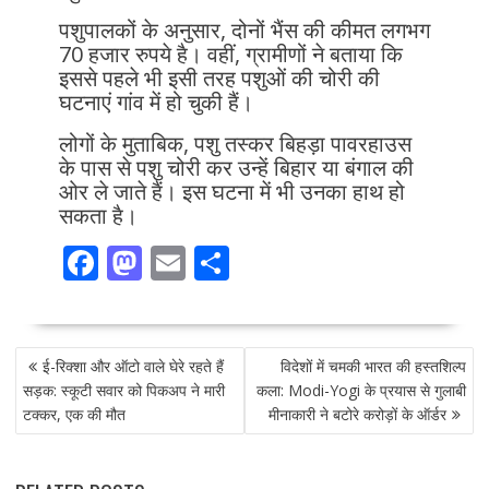
पशुपालकों के अनुसार, दोनों भैंस की कीमत लगभग
70 हजार रुपये है। वहीं, ग्रामीणों ने बताया कि
इससे पहले भी इसी तरह पशुओं की चोरी की
घटनाएं गांव में हो चुकी हैं।
लोगों के मुताबिक, पशु तस्कर बिहड़ा पावरहाउस
के पास से पशु चोरी कर उन्हें बिहार या बंगाल की
ओर ले जाते हैं। इस घटना में भी उनका हाथ हो
सकता है।
F
M
E
S
ac
as
m
h
e
to
ai
ar
POST
b
d
l
e
ई-रिक्शा और ऑटो वाले घेरे रहते हैं
विदेशों में चमकी भारत की हस्तशिल्प
NAVIGATION
o
o
सड़क: स्कूटी सवार को पिकअप ने मारी
कला: Modi-Yogi के प्रयास से गुलाबी
टक्कर, एक की मौत
मीनाकारी ने बटोरे करोड़ों के ऑर्डर
o
n
k