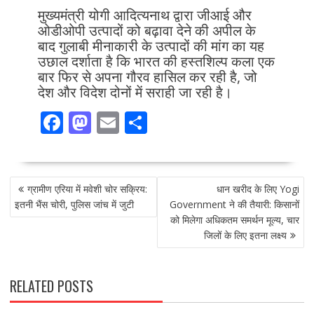
मुख्यमंत्री योगी आदित्यनाथ द्वारा जीआई और
ओडीओपी उत्पादों को बढ़ावा देने की अपील के
बाद गुलाबी मीनाकारी के उत्पादों की मांग का यह
उछाल दर्शाता है कि भारत की हस्तशिल्प कला एक
बार फिर से अपना गौरव हासिल कर रही है, जो
देश और विदेश दोनों में सराही जा रही है।
F
M
E
S
ac
as
m
h
e
to
ai
ar
POST
b
d
l
e
ग्रामीण एरिया में मवेशी चोर सक्रिय:
धान खरीद के लिए Yogi
NAVIGATION
o
o
इतनी भैंस चोरी, पुलिस जांच में जुटी
Government ने की तैयारी: किसानों
को मिलेगा अधिकतम समर्थन मूल्य, चार
o
n
जिलों के लिए इतना लक्ष्य
k
RELATED POSTS