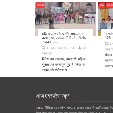
वाराणसी
खेल
खेल 
महिला सुरक्षा के प्रति जागरूकता
ग्राम
कार्यक्रम, समाज की जिम्मेदारी और
128 ट
सशक्त कदम
1
19 DECEMBER 2024
आज
एक्सप्र
एक्सप्रेस
पंकज 
रितेश राय रामनगर, वाराणसी: महिला
स्वर्ग
सुरक्षा एक महत्वपूर्ण मुद्दा है, जिस पर
जगतपु
समाज को गंभीरता से...
आज एक्स्प्रेस न्यूज
सोशल मीडिया पर
Fake News
,
असल खबर से कहीं ज्यादा ते