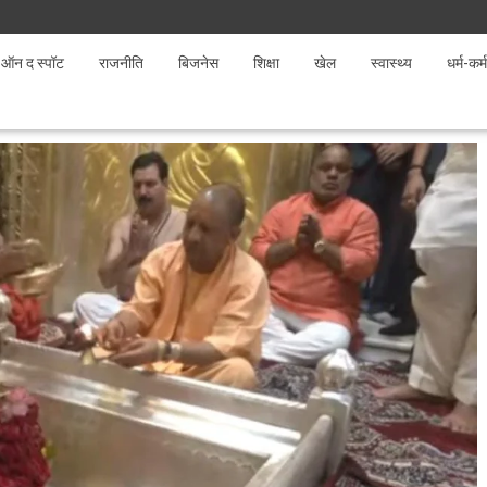
ऑन द स्पॉट
राजनीति
बिजनेस
शिक्षा
खेल
स्वास्थ्य
धर्म-कर्म