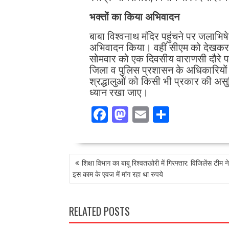
भक्तों का किया अभिवादन
बाबा विश्वनाथ मंदिर पहुंचने पर जलाभिष
अभिवादन किया। वहीं सीएम को देखकर ब
सोमवार को एक दिवसीय वाराणसी दौरे पर प
जिला व पुलिस प्रशासन के अधिकारियों को 
श्रद्धालुओं को किसी भी प्रकार की असु
ध्यान रखा जाए।
F
M
E
S
ac
as
m
h
e
to
ai
ar
POST
b
d
l
e
शिक्षा विभाग का बाबू रिश्वतखोरी में गिरफ्तार: विजिलेंस टीम न
NAVIGATION
o
o
इस काम के एवज में मांग रहा था रुपये
o
n
k
RELATED POSTS