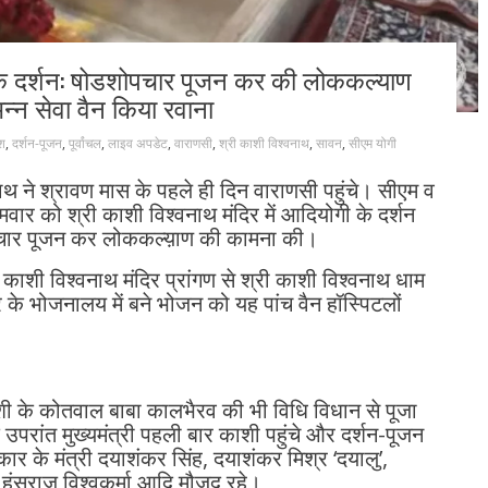
 के दर्शन: षोडशोपचार पूजन कर की लोककल्याण
्न सेवा वैन किया रवाना
ेश
,
दर्शन-पूजन
,
पूर्वांचल
,
लाइव अपडेट
,
वाराणसी
,
श्री काशी विश्वनाथ
,
सावन
,
सीएम योगी
नाथ ने श्रावण मास के पहले ही दिन वाराणसी पहुंचे। सीएम व
मवार को श्री काशी विश्वनाथ मंदिर में आदियोगी के दर्शन
शोपचार पूजन कर लोककल्य़ाण की कामना की।
ने काशी विश्वनाथ मंदिर प्रांगण से श्री काशी विश्वनाथ धाम
 के भोजनालय में बने भोजन को यह पांच वैन हॉस्पिटलों
ाशी के कोतवाल बाबा कालभैरव की भी विधि विधान से पूजा
परांत मुख्यमंत्री पहली बार काशी पहुंचे और दर्शन-पूजन
ार के मंत्री दयाशंकर सिंह, दयाशंकर मिश्र ‘दयालु’,
हंसराज विश्वकर्मा आदि मौजूद रहे।