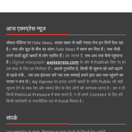
आज एक्स्प्रेस न्यूज
सोशल मीडिया पर
Fake News
,
असल खबर से कहीं ज्यादा तेज इन दिनों फैल रहा
है।
सच और झूठ के बीच का अंतर
Fake News
ने खत्म कर दिया है।
सच जैसी
लगने वाली झूठी खबरों से लोग भ्रमित हैं।
हम जानते हैं,
सच आप तक कैसे पहुंचाना
है।
Digital newspaper
aajexpress.com
के ओर से
Publish
किए गए हर
एक शब्द के लिए हम जिम्मेदार हैं।
आपसे गुजारिश है, किसी भी सूचना को आगे बढ़ाने
से पहले रुकें… तब तक इंतजार करें जब तक सच्चाई हमारे द्वारा आप तक पहुंचने का
रास्ता न बना ले।
Aaj Express
का इरादा अपनी खबरों के जरिए
Public
को सही
सूचना देने के साथ देश और समाज हित के लिए लोगों को जागरूक करना है। हम न तो
किसी
Political Pressure
में काम करते हैं, न ही हमारे
Content
के लिए हमें
किसी कारोबारी या राजनीतिक दल से
Fund
मिलता है।
संपर्क
आज एक्सप्रेस से संपर्क, शिकायत या खबर भेजने के लिए ई मेल आईडी