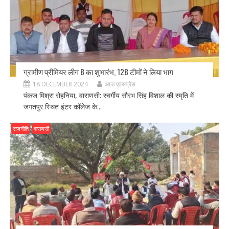
ग्रामीण प्रीमियर लीग 8 का शुभारंभ, 128 टीमों ने लिया भाग
18 DECEMBER 2024
आज एक्सप्रेस
पंकज मिश्रा रोहनिया, वाराणसी: स्वर्गीय सौरभ सिंह विशाल की स्मृति में
जगतपुर स्थित इंटर कॉलेज के...
राजनीति
वाराणसी