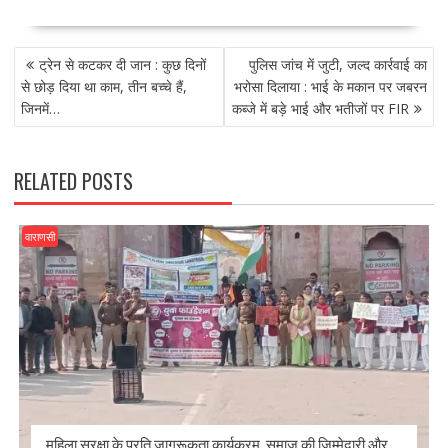
ac
as
m
h
e
to
ai
ar
POST
b
d
l
e
ट्रेन से कटकर दी जान : कुछ दिनों
पुलिस जांच में जुटी, जल्द कार्रवाई का
NAVIGATION
o
o
से छोड़ दिया था काम, तीन बच्चे हैं,
भरोसा दिलाया : भाई के मकान पर जबरन
जिनमें…
कब्जे में बड़े भाई और भतीजों पर FIR
o
n
k
RELATED POSTS
वाराणसी
महिला सुरक्षा के प्रति जागरूकता कार्यक्रम, समाज की जिम्मेदारी और