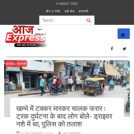
Skip
9 AUGUST 2026
to
ऑन द स्पॉट
बड़ी बोल
वाराणसी
content
अपराध
वाराणसी
खम्भे में टक्कर मारकर चालक फरार :
ट्रक दुर्घटना के बाद लोग बोले- ड्राइवर
नशे में था, पुलिस को तलाश
8 SEPTEMBER 2024
आज एक्सप्रेस