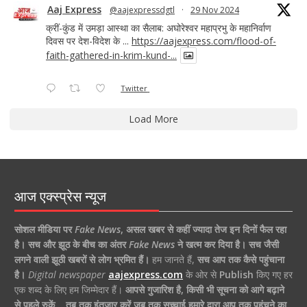
Aaj Express
@aajexpressdgtl
·
29 Nov 2024
क्रीं-कुंड में उमड़ा आस्था का सैलाब: अघोरेश्वर महाप्रभु के महानिर्वाण
दिवस पर देश-विदेश के ...
https://aajexpress.com/flood-of-
faith-gathered-in-krim-kund-...
Twitter
Load More
आज एक्स्प्रेस न्यूज
सोशल मीडिया पर
Fake News
,
असल खबर से कहीं ज्यादा तेज इन दिनों फैल रहा
है।
सच और झूठ के बीच का अंतर
Fake News
ने खत्म कर दिया है।
सच जैसी
लगने वाली झूठी खबरों से लोग भ्रमित हैं।
हम जानते हैं,
सच आप तक कैसे पहुंचाना
है।
Digital newspaper
aajexpress.com
के ओर से
Publish
किए गए हर
एक शब्द के लिए हम जिम्मेदार हैं।
आपसे गुजारिश है, किसी भी सूचना को आगे बढ़ाने
से पहले रुकें… तब तक इंतजार करें जब तक सच्चाई हमारे द्वारा आप तक पहुंचने का