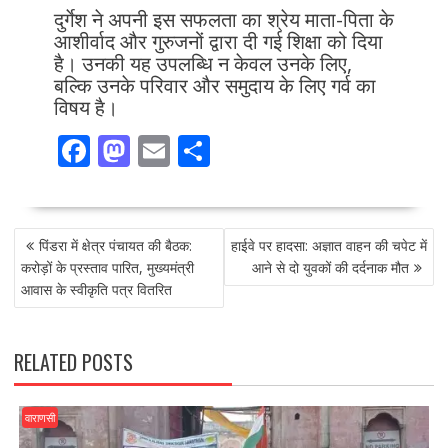
दुर्गेश ने अपनी इस सफलता का श्रेय माता-पिता के
आशीर्वाद और गुरुजनों द्वारा दी गई शिक्षा को दिया
है। उनकी यह उपलब्धि न केवल उनके लिए,
बल्कि उनके परिवार और समुदाय के लिए गर्व का
विषय है।
F
M
E
S
ac
as
m
h
e
to
ai
ar
POST
b
d
l
e
पिंडरा में क्षेत्र पंचायत की बैठक:
हाईवे पर हादसा: अज्ञात वाहन की चपेट में
NAVIGATION
o
o
करोड़ों के प्रस्ताव पारित, मुख्यमंत्री
आने से दो युवकों की दर्दनाक मौत
आवास के स्वीकृति पत्र वितरित
o
n
k
RELATED POSTS
वाराणसी