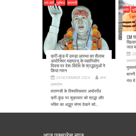
धर्म-कर्म
पूर्वांचल
वाराणसी
स्पॉट
पूर्
CM YO
खिलाय
जल मा
2
क्रीं-कुंड में उमड़ा आस्था का सैलाब:
अघोरेश्वर महाप्रभु के महानिर्वाण
एक्सप्र
दिवस पर देश-विदेश के श्रद्धालुओं ने
मुख्यम
किया नमन
बानगी 
29 NOVEMBER 2024
आज
गंगा म
एक्सप्रेस
वाराणसी के विश्वविख्यात अघोरपीठ
क्रीं-कुंड पर शुक्रवार को श्रद्धा और
भक्ति का अद्भुत संगम देखने को...
आज एक्स्प्रेस न्यूज