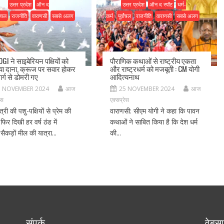
उत्तर प्रदेश
ऑन द
उत्तर प्रदेश
ऑन द स्पॉट
धर्म-
वांचल
राजनीति
वाराणसी
सबसे अलग
कर्म
पूर्वांचल
राजनीति
वाराणसी
सबसे अलग
GI ने साइबेरियन पक्षियों को
पौराणिक कथाओं से राष्ट्रीय एकता
ा दाना, क्रूज पर सवार होकर
और राष्ट्रधर्म को मजबूती : CM योगी
र्ग से डोमरी गए
आदित्यनाथ
5 NOVEMBER 2024
आज
25 NOVEMBER 2024
आज
ेस
एक्सप्रेस
ंत्री की पशु-पक्षियों से प्रेम की
वाराणसी: सीएम योगी ने कहा कि पावन
फिर दिखी हर वर्ष ठंड में
कथाओं ने साबित किया है कि देश धर्म
ें सैकड़ों मील की यात्रा...
की...
संपर्क
वेबसा