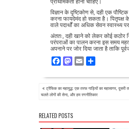
प्राथमिकता होनी चाहिए।
विज्ञान के दृष्टिकोण से, दही एक पौष्
करना फायदेमंद हो सकता है। पितृपक्ष के
वाले पदार्थों का अधिक सेवन स्वास्थ्य
अंततः, दही खाने को लेकर कोई कठोर न
परंपराओं का पालन करना इस समय महत्वपू
अपनाने पर जोर दिया जाता है ताकि पूर्वज
F
M
E
S
ac
as
m
h
e
to
ai
ar
POST
b
d
l
e
ट्रैफिक का महायुद्ध: एक तरफ गाड़ियों का महासागर, दूसरी
NAVIGATION
o
o
चलते लोगों की सेना, और हम रणनीतिकार
o
n
k
RELATED POSTS