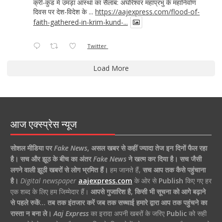
क्रीं-कुंड में उमड़ा आस्था का सैलाब: अघोरेश्वर महाप्रभु के महानिर्वाण
दिवस पर देश-विदेश के ...
https://aajexpress.com/flood-of-
faith-gathered-in-krim-kund-...
Twitter
Load More
आज एक्स्प्रेस न्यूज
सोशल मीडिया पर
Fake News
,
असल खबर से कहीं ज्यादा तेज इन दिनों फैल रहा
है।
सच और झूठ के बीच का अंतर
Fake News
ने खत्म कर दिया है।
सच जैसी
लगने वाली झूठी खबरों से लोग भ्रमित हैं।
हम जानते हैं,
सच आप तक कैसे पहुंचाना
है।
Digital newspaper
aajexpress.com
के ओर से
Publish
किए गए हर
एक शब्द के लिए हम जिम्मेदार हैं।
आपसे गुजारिश है, किसी भी सूचना को आगे बढ़ाने
से पहले रुकें… तब तक इंतजार करें जब तक सच्चाई हमारे द्वारा आप तक पहुंचने का
रास्ता न बना ले।
Aaj Express
का इरादा अपनी खबरों के जरिए
Public
को सही