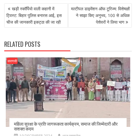
POST
b
d
l
e
खड़ी स्कॉर्पियो वाली कहानी में
मल्टीपल डाइमेंशन ऑफ टूरिज्म: विशेषज्ञों
NAVIGATION
o
o
ट्विस्ट: बिहार पुलिस बनारस आई, इस
ने साझा किए अनुभव, 100 से अधिक
चीज की जानकारी इकट्ठा की जा रही
पेशेवरों ने लिया भाग
o
n
k
RELATED POSTS
वाराणसी
महिला सुरक्षा के प्रति जागरूकता कार्यक्रम, समाज की जिम्मेदारी और
सशक्त कदम
19 DECEMBER 2024
आज एक्सप्रेस