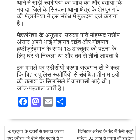
थाने में खड़ी स्कॉर्पियो की जांच की और बताया कि
नवादा जिले के सिरदला थाना क्षेत्र के शेरपुर गांव
की मेहरुनिशा ने इस संबंध में मुकदमा दर्ज कराया
है।
मेहरुनिशा के अनुसार, उसका पति मोहम्मद नसीम
अंसार अपने भाई मोहम्मद सईद और मोहम्मद
हफीजुर्रहमान के साथ 18 अक्तूबर को पटना के
लिए घर से निकला था और तब से तीनों लापता हैं।
इस मामले पर एडीसीपी वरुणा सरवणन टी ने कहा
कि बिहार पुलिस स्कॉर्पियो से संबंधित तीन भाइयों
की तलाश के सिलसिले में वाराणसी आई थी।
जांच-पड़ताल जारी है।
F
M
E
S
ac
as
m
h
e
to
ai
ar
POST
b
d
l
e
प्रदूषण के खतरों से अवगत कराया
डिजिटल अरेस्ट के फंदे में फंसी बुजुर्ग
NAVIGATION
गया: त्यौहार को डीजे और पटाखे से न
महिला: 32 लाख से ज्यादा की हाईटेक