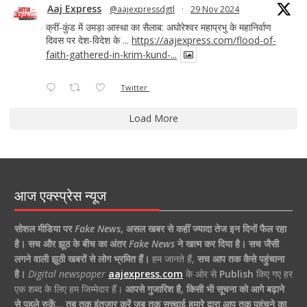
Aaj Express
@aajexpressdgtl
·
29 Nov 2024
क्रीं-कुंड में उमड़ा आस्था का सैलाब: अघोरेश्वर महाप्रभु के महानिर्वाण
दिवस पर देश-विदेश के ...
https://aajexpress.com/flood-of-
faith-gathered-in-krim-kund-...
Twitter
Load More
आज एक्स्प्रेस न्यूज
सोशल मीडिया पर
Fake News
,
असल खबर से कहीं ज्यादा तेज इन दिनों फैल रहा
है।
सच और झूठ के बीच का अंतर
Fake News
ने खत्म कर दिया है।
सच जैसी
लगने वाली झूठी खबरों से लोग भ्रमित हैं।
हम जानते हैं,
सच आप तक कैसे पहुंचाना
है।
Digital newspaper
aajexpress.com
के ओर से
Publish
किए गए हर
एक शब्द के लिए हम जिम्मेदार हैं।
आपसे गुजारिश है, किसी भी सूचना को आगे बढ़ाने
से पहले रुकें… तब तक इंतजार करें जब तक सच्चाई हमारे द्वारा आप तक पहुंचने का