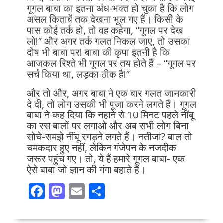
गूगल बाबा का इतना अंध-भक्त हो चुका है कि लोग
असल किताबें तक देखना भूल गए हैं। किसी के
पास कोई तर्क हो, तो वह कहेगा, “गूगल पर देख
लो!” और अगर तर्क गलत निकल जाए, तो उसका
दोष भी बाबा पर! बाबा की कृपा इतनी है कि
आजकल रिश्ते भी गूगल पर तय होते हैं – “गूगल पर
सर्च किया था, लड़का ठीक है!”
और तो और, अगर बाबा ने एक बार गलत जानकारी
दे दी, तो लोग उसकी भी पूजा करने लगते हैं। गूगल
बाबा ने कह दिया कि नहाने से 10 मिनट पहले नींबू
का रस बालों पर लगाओ और अब सभी लोग बिना
सोचे-समझे नींबू रगड़ने लगते हैं। नतीजा? बाल तो
चमकदार हुए नहीं, लेकिन गंजेपन के नजदीक
जरूर पहुंच गए। तो, ये हैं हमारे गूगल बाबा- एक
ऐसे बाबा जो ज्ञान की गंगा बहाते हैं।
F
M
E
S
ac
as
m
h
e
to
ai
ar