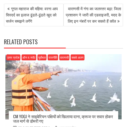
POST
b
d
l
e
गूगल महाराज की महिमा: वरना आप
वाराणसी में गंगा का जलस्तर बढ़ा: जिला
NAVIGATION
o
o
सिरदर्द का इलाज ढूंढते-ढूंढते खुद को
प्रशासन ने जारी की एडवाइजरी, मदद के
सर्जन समझने लगेंगे
लिए इन नंबरों पर कर सकते हैं कॉल
o
n
k
RELATED POSTS
उत्तर प्रदेश
ऑन द स्पॉट
पूर्वांचल
राजनीति
वाराणसी
सबसे अलग
CM YOGI ने साइबेरियन पक्षियों को खिलाया दाना, क्रूज पर सवार होकर
जल मार्ग से डोमरी गए