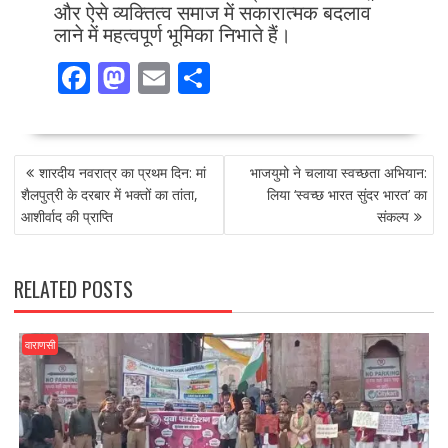
और ऐसे व्यक्तित्व समाज में सकारात्मक बदलाव
लाने में महत्वपूर्ण भूमिका निभाते हैं।
F
M
E
S
ac
as
m
h
e
to
ai
ar
POST
b
d
l
e
शारदीय नवरात्र का प्रथम दिन: मां
भाजयुमो ने चलाया स्वच्छता अभियान:
NAVIGATION
o
o
शैलपुत्री के दरबार में भक्तों का तांता,
लिया ‘स्वच्छ भारत सुंदर भारत’ का
आशीर्वाद की प्राप्ति
संकल्प
o
n
k
RELATED POSTS
वाराणसी