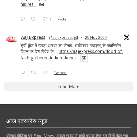
his-res...
1
Twitter
Aaj Express
@aajexpressdgtl
·
29 Nov 2024
क्रीं-कुंड में उमड़ा आस्था का सैलाब: अघोरेश्वर महाप्रभु के महानिर्वाण
दिवस पर देश-विदेश के ...
https://aajexpress.com/flood-of-
faith-gathered-in-krim-kund-...
Twitter
Load More
आज एक्स्प्रेस न्यूज
सोशल मीडिया पर
Fake News
,
असल खबर से कहीं ज्यादा तेज इन दिनों फैल रहा