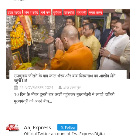
उत्तर प्रदेश
ऑन द स्पॉट
धर्म-कर्म
पूर्वांचल
राजनीति
वाराणसी
सबसे अलग
उपचुनाव जीतने के बाद काल भैरव और बाबा विश्वनाथ का आशीष लेने
पहुंचे CM
25 NOVEMBER 2024
आज एक्सप्रेस
10 दिन के भीतर दूसरी बार काशी पहुंचकर मुख्यमंत्री ने लगाई हाजिरी
मुख्यमंत्री को अपने बीच...
Aaj Express
Follow
Official Twitter account of #AajExpressDigital