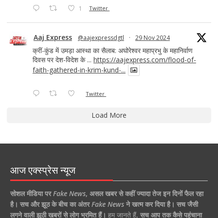
1
Twitter
Aaj Express
@aajexpressdgtl
·
29 Nov 2024
क्रीं-कुंड में उमड़ा आस्था का सैलाब: अघोरेश्वर महाप्रभु के महानिर्वाण
दिवस पर देश-विदेश के ...
https://aajexpress.com/flood-of-
faith-gathered-in-krim-kund-...
Twitter
Load More
आज एक्स्प्रेस न्यूज
सोशल मीडिया पर
Fake News
,
असल खबर से कहीं ज्यादा तेज इन दिनों फैल रहा
है।
सच और झूठ के बीच का अंतर
Fake News
ने खत्म कर दिया है।
सच जैसी
लगने वाली झूठी खबरों से लोग भ्रमित हैं।
हम जानते हैं,
सच आप तक कैसे पहुंचाना