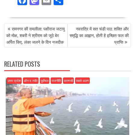
F
M
E
S
ac
as
m
h
e
to
ai
ar
POST
b
d
l
e
रामनगर की रामलीला: पक्षीराज जटायु
नवरात्रि में सत चंडी पाठ: शक्ति और
NAVIGATION
o
o
को मोक्ष, शबरी ने श्रीराम को जूठे बेर
समृद्धि का आह्वान, होती है इच्छित फल की
अर्पित किए, लंका जलने के दिन नजदीक
प्राप्ति
o
n
k
RELATED POSTS
उत्तर प्रदेश
ऑन द स्पॉट
पूर्वांचल
राजनीति
वाराणसी
सबसे अलग