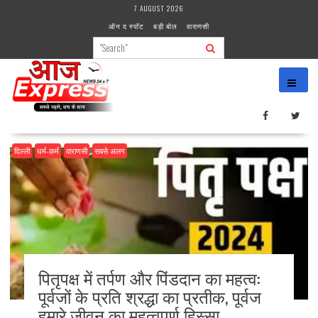
Skip
7 AUGUST 2026
to
ऑन द स्पॉट
बड़ी बोल
वाराणसी
content
दिल्ली
धर्म-कर्म
वाराणसी
सबसे अलग
पितृपक्ष में तर्पण और पिंडदान का महत्व:
पूर्वजों के प्रति श्रद्धा का प्रतीक, पूर्वज
हमारे जीवन का महत्वपूर्ण हिस्सा