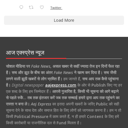
Twitter
Load More
आज एक्स्प्रेस न्यूज
सोशल मीडिया पर
Fake News
,
असल खबर से कहीं ज्यादा तेज इन दिनों फैल रहा
है।
सच और झूठ के बीच का अंतर
Fake News
ने खत्म कर दिया है।
सच जैसी
लगने वाली झूठी खबरों से लोग भ्रमित हैं।
हम जानते हैं,
सच आप तक कैसे पहुंचाना
है।
Digital newspaper
aajexpress.com
के ओर से
Publish
किए गए हर
एक शब्द के लिए हम जिम्मेदार हैं।
आपसे गुजारिश है, किसी भी सूचना को आगे बढ़ाने
से पहले रुकें… तब तक इंतजार करें जब तक सच्चाई हमारे द्वारा आप तक पहुंचने का
रास्ता न बना ले।
Aaj Express
का इरादा अपनी खबरों के जरिए
Public
को सही
सूचना देने के साथ देश और समाज हित के लिए लोगों को जागरूक करना है। हम न तो
किसी
Political Pressure
में काम करते हैं, न ही हमारे
Content
के लिए हमें
किसी कारोबारी या राजनीतिक दल से
Fund
मिलता है।