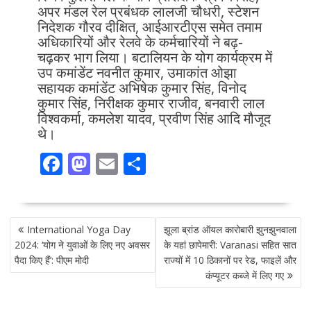
अपर मंडल रेल प्रबंधक लालजी चौधरी, स्टेशन
निदेशक गौरव दीक्षित, आईआरटीएस समेत तमाम
अधिकारियों और रेलवे के कर्मचारियों ने बढ़-
चढ़कर भाग लिया। बटालियन के योग कार्यक्रम में
उप कमांडेंट नवनीत कुमार, उमाकांत ओझा
सहायक कमांडेंट अभिषेक कुमार सिंह, विनोद
कुमार सिंह, निरीक्षक कुमार राजीव, बनवारी लाल
विश्वकर्मा, कमलेश यादव, प्रवीण सिंह आदि मौजूद
थे।
F
M
E
S
ac
as
m
h
e
to
ai
ar
POST
b
d
l
e
International Yoga Day
झूला ब्रांड ऑयल कारोबारी झुनझुनवाला
NAVIGATION
o
o
2024: ‘योग ने युवाओं के लिए नए अवसर
के यहां छापेमारी: Varanasi सहित सात
पैदा किए हैं’: पीएम मोदी
राज्यों में 10 ठिकानों पर रेड, फाइलें और
o
n
कंप्यूटर कब्जे में लिए गए
k