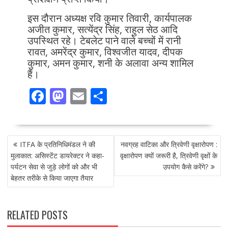
इस दौरान अध्यक्ष रवि कुमार तिवारी, कार्यपालक
अजीत कुमार, सत्येंद्र सिंह, राहुल सेठ आदि
उपस्थित रहे। टेबलेट पाने वाले बच्चों में रानी
रावत, अमरेंद्र कुमार, विश्वजीत यादव, दीपक
कुमार, अमन कुमार, शनी के अलावा अन्य शामिल
हैं।
F
M
E
S
ac
as
m
h
e
to
ai
ar
POST
b
d
l
e
ITFA के प्रतिनिधिमंडल ने की
नवग्रह वाटिका और त्रिवेणी वृक्षारोपण :
NAVIGATION
o
o
मुलाकात: असिस्टेंट डायरेक्टर ने कहा-
वृक्षारोपण क्यों जरूरी है, त्रिवेणी वृक्षों के
पर्यटन सेवा से जुड़े लोगों को और भी
उपयोग कैसे करेंगे?
o
n
बेहतर तरीके से किया जाएगा तैयार
k
RELATED POSTS