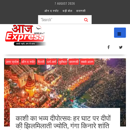
Skip
7 AUGUST 2026
to
ऑन द स्पॉट
बड़ी बोल
वाराणसी
content
उत्तर प्रदेश
ऑन द स्पॉट
दिल्ली
धर्म-कर्म
पूर्वांचल
वाराणसी
सबसे अलग
काशी का भव्य दीपोत्सव: हर घाट पर दीपों
की झिलमिलाती ज्योति, गंगा किनारे शांति