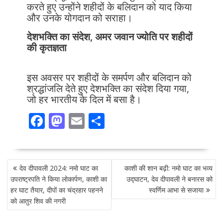
करते हुए उन्होंने शहीदों के बलिदान को याद किया
और उनके योगदान को सराहा।
देशभक्ति का संदेश, अमर जवान ज्योति पर शहीदों
की कृतज्ञता
इस अवसर पर शहीदों के समर्पण और बलिदान को
श्रद्धांजलि देते हुए देशभक्ति का संदेश दिया गया,
जो हर भारतीय के दिल में बसा है।
F
M
E
S
ac
as
m
h
e
to
ai
ar
POST
b
d
l
e
देव दीपावली 2024: नमो घाट का
काशी की शान बढ़ी: नमो घाट का भव्य
NAVIGATION
o
o
उपराष्ट्रपति ने किया लोकार्पण, काशी का
उद्घाटन, देव दीपावली ने बनारस को
हर घाट तैयार, दीपों का चंद्रहार पहनने
स्वर्णिम आभा से सजाया
o
n
को आतुर शिव की नगरी
k