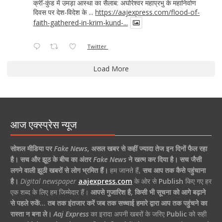
क्रीं-कुंड में उमड़ा आस्था का सैलाब: अघोरेश्वर महाप्रभु के महानिर्वाण
दिवस पर देश-विदेश के ...
https://aajexpress.com/flood-of-
faith-gathered-in-krim-kund-...
Twitter
Load More
आज एक्स्प्रेस न्यूज
सोशल मीडिया पर
Fake News
,
असल खबर से कहीं ज्यादा तेज इन दिनों फैल रहा
है।
सच और झूठ के बीच का अंतर
Fake News
ने खत्म कर दिया है।
सच जैसी
लगने वाली झूठी खबरों से लोग भ्रमित हैं।
हम जानते हैं,
सच आप तक कैसे पहुंचाना
है।
Digital newspaper
aajexpress.com
के ओर से
Publish
किए गए हर
एक शब्द के लिए हम जिम्मेदार हैं।
आपसे गुजारिश है, किसी भी सूचना को आगे बढ़ाने
से पहले रुकें… तब तक इंतजार करें जब तक सच्चाई हमारे द्वारा आप तक पहुंचने का
रास्ता न बना ले।
Aaj Express
का इरादा अपनी खबरों के जरिए
Public
को सही