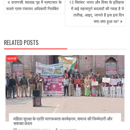
b
d
l
e
वाराणसी: शवदाह गृह में भ्रष्टाचार के
13 सितंबर: भारत और विश्व के इतिहास
NAVIGATION
o
o
चलते ग्राम पंचायत अधिकारी निलंबित
में कई महत्वपूर्ण बदलावों की गवाह है ये
तारीख, आइए, जानते हैं इस इस दिन
o
n
क्या-क्या हुआ था?
k
RELATED POSTS
वाराणसी
महिला सुरक्षा के प्रति जागरूकता कार्यक्रम, समाज की जिम्मेदारी और
सशक्त कदम