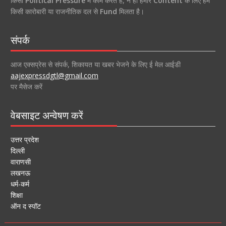
किसी
Political Pressure
में काम करते हैं, न ही हमारे
Content
के लिए हमें
किसी कारोबारी या राजनीतिक दल से
Fund
मिलता है।
संपर्क
आज एक्सप्रेस से संपर्क, शिकायत या खबर भेजने के लिए ई मेल आईडी
aajexpressdgtl@gmail.com
पर मैसेज करें
वेबसाइट अन्वेषण करें
उत्तर प्रदेश
दिल्ली
वाराणसी
लखनऊ
धर्म-कर्म
शिक्षा
ऑन द स्पॉट