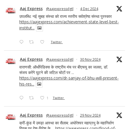
Aaj Express
@aajexpressdgtl
·
4 Dec 2024
उपलब्धि: नई सुबह संस्था को राज्य स्तरीय सर्वश्रेष्ठ संस्था पुरस्कार
https://aajexpress.com/achievement-state-level-best-
institut...
Twitter
Aaj Express
@aajexpressdgtl
·
30 Nov 2024
वाराणसी: ऑर्थोपेडिक्स के राष्ट्रीय मंच पर बीएचयू का जलवा, डॉ.
संजय करेंगे घुटने की जटिल चोटों पर ...
https://aajexpress.com/dr-sanjay-of-bhu-will-present-
his-res...
1
Twitter
Aaj Express
@aajexpressdgtl
·
29 Nov 2024
क्रीं-कुंड में उमड़ा आस्था का सैलाब: अघोरेश्वर महाप्रभु के महानिर्वाण
दिवस पर देश-विदेश के ...
https://aajexpress.com/flood-of-