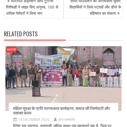
b
d
l
e
मल्टीपल डाइमेंशन ऑफ टूरिज्म:
सत्या फाउंडेशन की जागरूकता मुहिम:
NAVIGATION
o
o
विशेषज्ञों ने साझा किए अनुभव, 100 से
विद्यार्थियों ने लिया पटाखों और डीजे के
अधिक पेशेवरों ने लिया भाग
बहिष्कार का संकल्प
o
n
k
RELATED POSTS
वाराणसी
महिला सुरक्षा के प्रति जागरूकता कार्यक्रम, समाज की जिम्मेदारी और
सशक्त कदम
19 DECEMBER 2024
आज एक्सप्रेस
रितेश राय रामनगर, वाराणसी: महिला सुरक्षा एक महत्वपूर्ण मुद्दा है, जिस पर