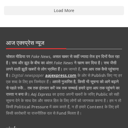
Load More
आज एक्स्प्रेस न्यूज
सोशल मीडिया पर
Fake News
,
असल खबर से कहीं ज्यादा तेज इन दिनों फैल रहा
है।
सच और झूठ के बीच का अंतर
Fake News
ने खत्म कर दिया है।
सच जैसी
लगने वाली झूठी खबरों से लोग भ्रमित हैं।
हम जानते हैं,
सच आप तक कैसे पहुंचाना
है।
Digital newspaper
aajexpress.com
के ओर से
Publish
किए गए हर
एक शब्द के लिए हम जिम्मेदार हैं।
आपसे गुजारिश है, किसी भी सूचना को आगे बढ़ाने
से पहले रुकें… तब तक इंतजार करें जब तक सच्चाई हमारे द्वारा आप तक पहुंचने का
रास्ता न बना ले।
Aaj Express
का इरादा अपनी खबरों के जरिए
Public
को सही
सूचना देने के साथ देश और समाज हित के लिए लोगों को जागरूक करना है। हम न तो
किसी
Political Pressure
में काम करते हैं, न ही हमारे
Content
के लिए हमें
किसी कारोबारी या राजनीतिक दल से
Fund
मिलता है।