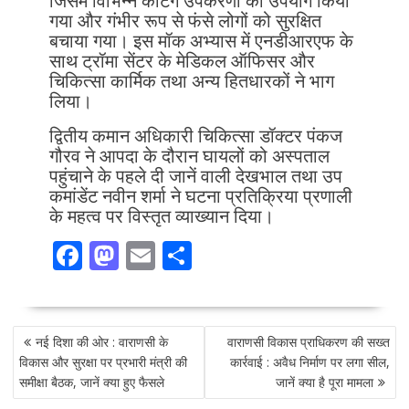
जिसमें विभिन्न कटिंग उपकरणों का उपयोग किया
गया और गंभीर रूप से फंसे लोगों को सुरक्षित
बचाया गया। इस मॉक अभ्यास में एनडीआरएफ के
साथ ट्रॉमा सेंटर के मेडिकल ऑफिसर और
चिकित्सा कार्मिक तथा अन्य हितधारकों ने भाग
लिया।
द्वितीय कमान अधिकारी चिकित्सा डॉक्टर पंकज
गौरव ने आपदा के दौरान घायलों को अस्पताल
पहुंचाने के पहले दी जानें वाली देखभाल तथा उप
कमांडेंट नवीन शर्मा ने घटना प्रतिक्रिया प्रणाली
के महत्व पर विस्तृत व्याख्यान दिया।
F
M
E
S
ac
as
m
h
e
to
ai
ar
POST
b
d
l
e
नई दिशा की ओर : वाराणसी के
वाराणसी विकास प्राधिकरण की सख्त
NAVIGATION
o
o
विकास और सुरक्षा पर प्रभारी मंत्री की
कार्रवाई : अवैध निर्माण पर लगा सील,
समीक्षा बैठक, जानें क्या हुए फैसले
जानें क्या है पूरा मामला
o
n