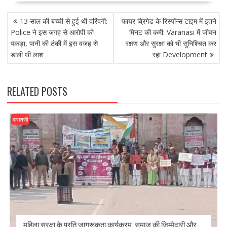
e
to
ai
ar
POST
b
d
l
e
13 साल की बच्ची से हुई थी दरिंदगी:
फायर ब्रिगेड के रिस्पॉन्स टाइम में इतने
NAVIGATION
o
o
Police ने इस जगह से आरोपी को
मिनट की कमी: Varanasi में जीवन
पकड़ा, पानी की टंकी में इस वजह से
रक्षण और सुरक्षा को भी सुनिश्चित कर
o
n
डाली थी लाश
रहा Development
k
RELATED POSTS
वाराणसी
महिला सुरक्षा के प्रति जागरूकता कार्यक्रम, समाज की जिम्मेदारी और