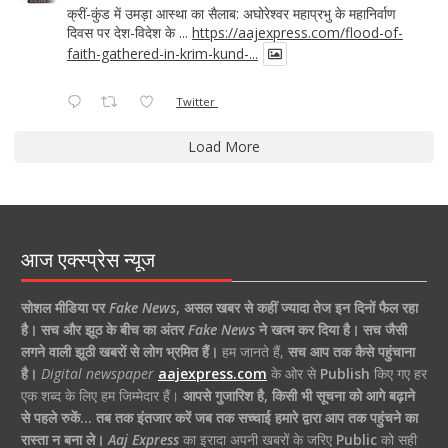
क्रीं-कुंड में उमड़ा आस्था का सैलाब: अघोरेश्वर महाप्रभु के महानिर्वाण
दिवस पर देश-विदेश के ...
https://aajexpress.com/flood-of-
faith-gathered-in-krim-kund-...
Twitter
Load More
आज एक्स्प्रेस न्यूज
सोशल मीडिया पर
Fake News
,
असल खबर से कहीं ज्यादा तेज इन दिनों फैल रहा
है।
सच और झूठ के बीच का अंतर
Fake News
ने खत्म कर दिया है।
सच जैसी
लगने वाली झूठी खबरों से लोग भ्रमित हैं।
हम जानते हैं,
सच आप तक कैसे पहुंचाना
है।
Digital newspaper
aajexpress.com
के ओर से
Publish
किए गए हर
एक शब्द के लिए हम जिम्मेदार हैं।
आपसे गुजारिश है, किसी भी सूचना को आगे बढ़ाने
से पहले रुकें… तब तक इंतजार करें जब तक सच्चाई हमारे द्वारा आप तक पहुंचने का
रास्ता न बना ले।
Aaj Express
का इरादा अपनी खबरों के जरिए
Public
को सही