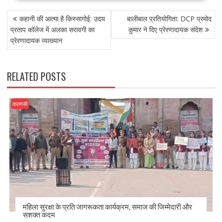
e
to
ai
ar
POST
b
d
l
e
कहानी की आत्मा है किस्सागोई: उदय
बालीबाल प्रतियोगिता: DCP प्रमोद
NAVIGATION
o
o
प्रताप कॉलेज में अलका सरावगी का
कुमार ने दिए प्रेरणादायक संदेश
प्रेरणादायक व्याख्यान
o
n
k
RELATED POSTS
वाराणसी
महिला सुरक्षा के प्रति जागरूकता कार्यक्रम, समाज की जिम्मेदारी और
सशक्त कदम