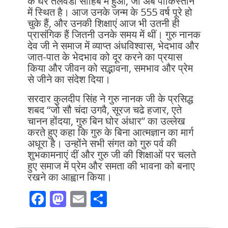
के घर तलवंडी साहिब में हुआ, जो अब पाकिस्तान
में स्थित है। आज उनके जन्म के 555 वर्ष पूरे हो
चुके हैं, और उनकी शिक्षाएं आज भी उतनी ही
प्रासंगिक हैं जितनी उनके समय में थीं। गुरु नानक
देव जी ने समाज में व्याप्त अंधविश्वास, भेदभाव और
जात-पात के भेदभाव को दूर करने का प्रयास
किया और जीवन को सद्भावना, समभाव और प्रेम
से जीने का संदेश दिया।
सरदार कुलदीप सिंह ने गुरु नानक जी के प्रसिद्ध
शबद “जो सौ चंदा उगवै, सूरज चढे हजार, एते
चानन होंदया, गुरु बिन घोर अंधार” का उल्लेख
करते हुए कहा कि गुरु के बिना आत्मज्ञान का मार्ग
अधूरा है। उन्होंने सभी संगत को गुरु पर्व की
शुभकामनाएं दीं और गुरु जी की शिक्षाओं पर चलते
हुए समाज में प्रेम और समता की भावना को बनाए
रखने का आह्वान किया।
F
M
E
S
ac
as
m
h