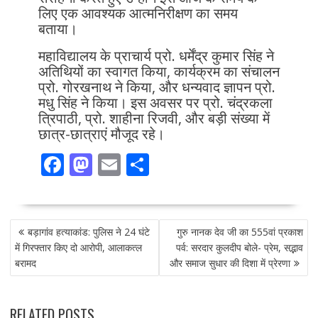
लिए एक आवश्यक आत्मनिरीक्षण का समय
बताया।
महाविद्यालय के प्राचार्य प्रो. धर्मेंद्र कुमार सिंह ने
अतिथियों का स्वागत किया, कार्यक्रम का संचालन
प्रो. गोरखनाथ ने किया, और धन्यवाद ज्ञापन प्रो.
मधु सिंह ने किया। इस अवसर पर प्रो. चंद्रकला
त्रिपाठी, प्रो. शाहीना रिजवी, और बड़ी संख्या में
छात्र-छात्राएं मौजूद रहे।
F
M
E
S
ac
as
m
h
e
to
ai
ar
POST
b
d
l
e
बड़ागांव हत्याकांड: पुलिस ने 24 घंटे
गुरु नानक देव जी का 555वां प्रकाश
NAVIGATION
o
o
में गिरफ्तार किए दो आरोपी, आलाकत्ल
पर्व: सरदार कुलदीप बोले- प्रेम, सद्भाव
बरामद
और समाज सुधार की दिशा में प्रेरणा
o
n
k
RELATED POSTS