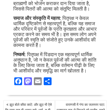
ब्राह्मणों को भोजन कराकर दान दिया जाता है,
जिससे पितरों की आत्मा को संतुष्टि मिलती है।
समाज और संस्कृति में महत्व:
पितृपक्ष न केवल
धार्मिक दृष्टिकोण से महत्वपूर्ण है, बल्कि यह समाज
और परिवार में पूर्वजों के प्रति कृतज्ञता और आभार
प्रकट करने का समय भी है। इस समय लोग अपने
पूर्वजों की स्मृति को संजोते हुए उनके आशीर्वाद की
कामना करते हैं।
निष्कर्ष:
पितृपक्ष में पिंडदान एक महत्वपूर्ण धार्मिक
अनुष्ठान है, जो न केवल पूर्वजों की आत्मा की शांति
के लिए किया जाता है, बल्कि वर्तमान पीढ़ी के लिए
भी आशीर्वाद और समृद्धि का मार्ग खोलता है।
F
M
E
S
ac
as
m
h
e
to
ai
ar
POST
b
d
l
e
झूठ बोले कौवा काटे: और झूठ भी ऐसे
वाराणसी में गंगा का जलस्तर घटा:
NAVIGATION
कि सत्य खुद ही आकर कहे, भाई, तू ही
प्रशासन बाढ़ से निपटने को मुस्तैद, इतने