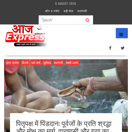
Skip
8 AUGUST 2026
to
ऑन द स्पॉट
बड़ी बोल
वाराणसी
content
उत्तर प्रदेश
दिल्ली
धर्म-कर्म
पूर्वांचल
वाराणसी
सबसे अलग
पितृपक्ष में पिंडदान: पूर्वजों के प्रति श्रद्धा
और मोक्ष का मार्ग, वाराणसी और गया का