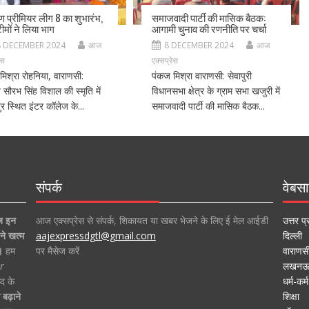
ीण प्रीमियर लीग 8 का शुभारंभ,
समाजवादी पार्टी की मासिक बैठक:
ीमों ने लिया भाग
आगामी चुनाव की रणनीति पर चर्चा
8 DECEMBER 2024
आज
8 DECEMBER 2024
आज
ेस
एक्सप्रेस
मिश्रा रोहनिया, वाराणसी:
पंकज मिश्रा वाराणसी: सेवापुरी
ीय सौरभ सिंह विशाल की स्मृति में
विधानसभा क्षेत्र के ग्राम सभा खजुरी में
र स्थित इंटर कॉलेज के...
समाजवादी पार्टी की मासिक बैठक...
संपर्क
वेबसा
ज इन
आज एक्सप्रेस से संपर्क, शिकायत या खबर भेजने के लिए ई मेल आईडी
उत्तर प्
ने खत्म
aajexpressdgtl@gmail.com
दिल्ली
।
हम
पर मैसेज करें
वाराणस
r
लखन
द के
धर्म-कर्म
बढ़ाने
शिक्षा