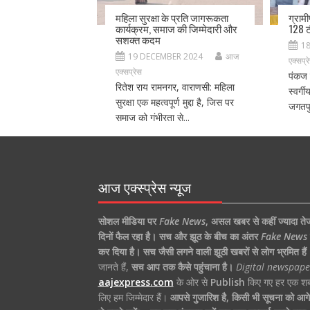
महिला सुरक्षा के प्रति जागरूकता
ग्राम
कार्यक्रम, समाज की जिम्मेदारी और
128 ट
सशक्त कदम
1
19 DECEMBER 2024
आज
एक्सप्र
एक्सप्रेस
पंकज 
रितेश राय रामनगर, वाराणसी: महिला
स्वर्ग
सुरक्षा एक महत्वपूर्ण मुद्दा है, जिस पर
जगतपु
समाज को गंभीरता से...
आज एक्स्प्रेस न्यूज
सोशल मीडिया पर
Fake News
,
असल खबर से कहीं ज्यादा ते
दिनों फैल रहा है।
सच और झूठ के बीच का अंतर
Fake News
कर दिया है।
सच जैसी लगने वाली झूठी खबरों से लोग भ्रमित हैं
जानते हैं,
सच आप तक कैसे पहुंचाना है।
Digital newspape
aajexpress.com
के ओर से
Publish
किए गए हर एक शब्
लिए हम जिम्मेदार हैं।
आपसे गुजारिश है, किसी भी सूचना को आगे 