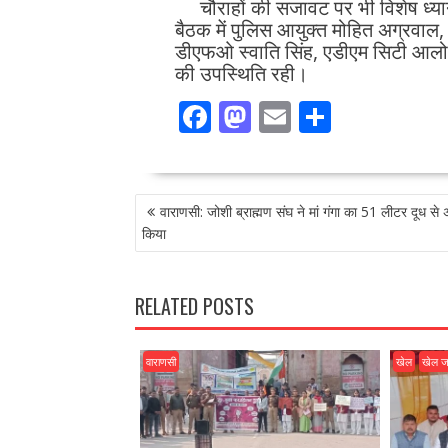
चौराहों की सजावट पर भी विशेष ध्य
बैठक में पुलिस आयुक्त मोहित अग्रवाल, 
डीएफओ स्वाति सिंह, एडीएम सिटी आलोक 
की उपस्थिति रही।
F
M
E
S
ac
as
m
h
e
to
ai
ar
POST
b
d
l
e
वाराणसी: जोशी ब्राह्मण संघ ने मां गंगा का 51 लीटर दूध से
NAVIGATION
o
o
किया
o
n
k
RELATED POSTS
वाराणसी
खेल
खेल 