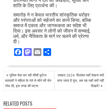
उपस्थित लोगों ने देश की अखंडता, सुरक्षा और
शांति के लिए प्रार्थना की।
समारोह ने न केवल भारतीय सांस्कृतिक धरोहर
और परंपराओं को सहेजने का कार्य किया, बल्कि
समाज में एकता और जागरूकता का संदेश भी
दिया। इस अवसर ने लोगों को जीवन में सच्चाई,
धर्म, और नैतिकता के मार्ग पर चलने की प्रेरणा
दी।
F
M
E
S
ac
as
m
h
e
to
ai
ar
POST
b
d
l
e
पुलिस चेक कर रही सीसी फुटेज:
दशहरा 2024: नीलकंठ पक्षी देखना क्यों
NAVIGATION
o
o
बदमाशों ने महिला के गले से सोने की चेन
माना जाता है शुभ, अब यह पक्षी क्यों नहीं
नोच ली, इस जगह की घटना
दिखते?
o
n
k
RELATED POSTS