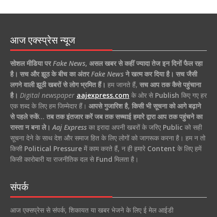
आज एक्स्प्रेस न्यूज
सोशल मीडिया पर
Fake News
,
असल खबर से कहीं ज्यादा तेज इन दिनों फैल रहा
है।
सच और झूठ के बीच का अंतर
Fake News
ने खत्म कर दिया है।
सच जैसी
लगने वाली झूठी खबरों से लोग भ्रमित हैं।
हम जानते हैं,
सच आप तक कैसे पहुंचाना
है।
Digital newspaper
aajexpress.com
के ओर से
Publish
किए गए हर
एक शब्द के लिए हम जिम्मेदार हैं।
आपसे गुजारिश है, किसी भी सूचना को आगे बढ़ाने
से पहले रुकें… तब तक इंतजार करें जब तक सच्चाई हमारे द्वारा आप तक पहुंचने का
रास्ता न बना ले।
Aaj Express
का इरादा अपनी खबरों के जरिए
Public
को सही
सूचना देने के साथ देश और समाज हित के लिए लोगों को जागरूक करना है। हम न तो
किसी
Political Pressure
में काम करते हैं, न ही हमारे
Content
के लिए हमें
किसी कारोबारी या राजनीतिक दल से
Fund
मिलता है।
संपर्क
आज एक्सप्रेस से संपर्क, शिकायत या खबर भेजने के लिए ई मेल आईडी