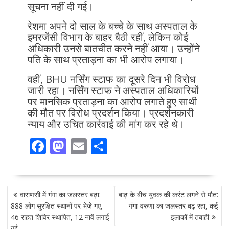
सूचना नहीं दी गई।
रेशमा अपने दो साल के बच्चे के साथ अस्पताल के
इमरजेंसी विभाग के बाहर बैठी रहीं, लेकिन कोई
अधिकारी उनसे बातचीत करने नहीं आया। उन्होंने
पति के साथ प्रताड़ना का भी आरोप लगाया।
वहीं, BHU नर्सिंग स्टाफ का दूसरे दिन भी विरोध
जारी रहा। नर्सिंग स्टाफ ने अस्पताल अधिकारियों
पर मानसिक प्रताड़ना का आरोप लगाते हुए साथी
की मौत पर विरोध प्रदर्शन किया। प्रदर्शनकारी
न्याय और उचित कार्रवाई की मांग कर रहे थे।
F
M
E
S
ac
as
m
h
e
to
ai
ar
POST
b
d
l
e
वाराणसी में गंगा का जलस्तर बढ़ा:
बाढ़ के बीच युवक की करंट लगने से मौत:
NAVIGATION
o
o
888 लोग सुरक्षित स्थानों पर भेजे गए,
गंगा-वरुणा का जलस्तर बढ़ रहा, कई
46 राहत शिविर स्थापित, 12 नावें लगाई
इलाकों में तबाही
o
n
गईं