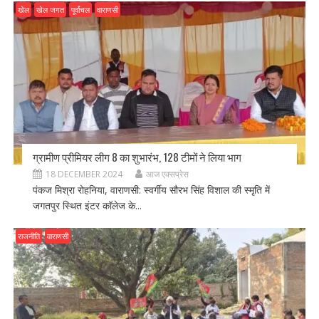
खेल
खेल जगत
पूर्वांचल
वाराणसी
ग्रामीण प्रीमियर लीग 8 का शुभारंभ, 128 टीमों ने लिया भाग
18 DECEMBER 2024
आज एक्सप्रेस
पंकज मिश्रा रोहनिया, वाराणसी: स्वर्गीय सौरभ सिंह विशाल की स्मृति में
जगतपुर स्थित इंटर कॉलेज के...
राजनीति
वाराणसी