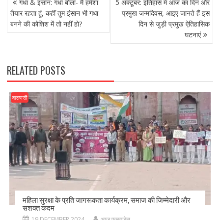
b
d
l
e
गधा & इंसान: गधा बोला- मैं हमेशा
5 अक्टूबर: इतिहास में आज का दिन और
NAVIGATION
o
o
तैयार रहता हूं, कहीं तुम इंसान भी गधा
प्रमुख जन्मदिवस, आइए जानते हैं इस
बनने की कोशिश में तो नहीं हो?
दिन से जुड़ी प्रमुख ऐतिहासिक
o
n
घटनाएं
k
RELATED POSTS
वाराणसी
महिला सुरक्षा के प्रति जागरूकता कार्यक्रम, समाज की जिम्मेदारी और
सशक्त कदम
19 DECEMBER 2024
आज एक्सप्रेस