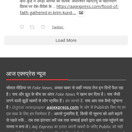
क्रीं-कुंड में उमड़ा आस्था का सैलाब: अघोरेश्वर महाप्रभु के महानिर्वाण
दिवस पर देश-विदेश के ...
https://aajexpress.com/flood-of-
faith-gathered-in-krim-kund-...
Twitter
Load More
आज एक्स्प्रेस न्यूज
सोशल मीडिया पर
Fake News
,
असल खबर से कहीं ज्यादा तेज इन दिनों फैल रहा
है।
सच और झूठ के बीच का अंतर
Fake News
ने खत्म कर दिया है।
सच जैसी
लगने वाली झूठी खबरों से लोग भ्रमित हैं।
हम जानते हैं,
सच आप तक कैसे पहुंचाना
है।
Digital newspaper
aajexpress.com
के ओर से
Publish
किए गए हर
एक शब्द के लिए हम जिम्मेदार हैं।
आपसे गुजारिश है, किसी भी सूचना को आगे बढ़ाने
से पहले रुकें… तब तक इंतजार करें जब तक सच्चाई हमारे द्वारा आप तक पहुंचने का
रास्ता न बना ले।
Aaj Express
का इरादा अपनी खबरों के जरिए
Public
को सही