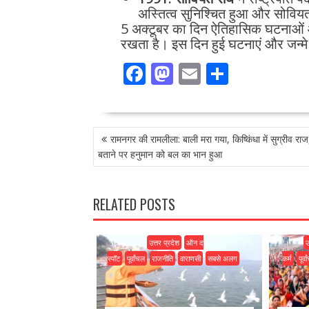
अस्तित्व सुनिश्चित हुआ और सोवि
5 अक्टूबर का दिन ऐतिहासिक घटनाओं और
रखता है। इस दिन हुई घटनाएं और जन्मे
F
M
E
S
ac
as
m
h
e
to
ai
ar
POST
b
d
l
e
रामनगर की रामलीला: बाली मरा गया, किष्किंधा में सुग्रीव रा
NAVIGATION
o
o
बताने पर हनुमान को बल का भान हुआ
o
n
k
RELATED POSTS
उत्तर प्रदेश
ऑन द
उ
स्पॉट
पूर्वांचल
राजनीति
वाराणसी
सबसे अलग
कर्म
पूर्व