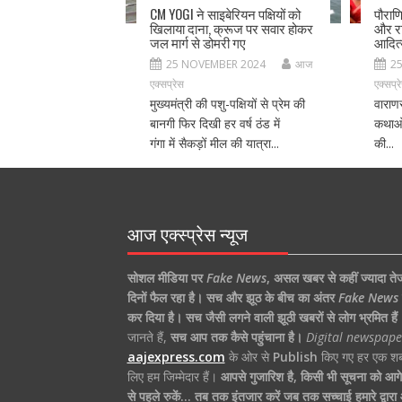
CM YOGI ने साइबेरियन पक्षियों को
पौराण
खिलाया दाना, क्रूज पर सवार होकर
और रा
जल मार्ग से डोमरी गए
आदित
25 NOVEMBER 2024
आज
2
एक्सप्रेस
एक्सप्र
मुख्यमंत्री की पशु-पक्षियों से प्रेम की
वाराण
बानगी फिर दिखी हर वर्ष ठंड में
कथाओं
गंगा में सैकड़ों मील की यात्रा...
की...
आज एक्स्प्रेस न्यूज
सोशल मीडिया पर
Fake News
,
असल खबर से कहीं ज्यादा ते
दिनों फैल रहा है।
सच और झूठ के बीच का अंतर
Fake News
कर दिया है।
सच जैसी लगने वाली झूठी खबरों से लोग भ्रमित हैं
जानते हैं,
सच आप तक कैसे पहुंचाना है।
Digital newspape
aajexpress.com
के ओर से
Publish
किए गए हर एक शब्
लिए हम जिम्मेदार हैं।
आपसे गुजारिश है, किसी भी सूचना को आगे 
से पहले रुकें… तब तक इंतजार करें जब तक सच्चाई हमारे द्वार