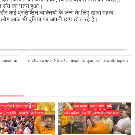
यत संघ का पतन हुआ।
 कई प्रतिष्ठित व्यक्तियों के जन्म के लिए खास महत्व
 लोग आज भी दुनिया पर अपनी छाप छोड़ रहे हैं।
ज, जामवंत के
शारदीय नवरात्र: कैसे करें मां भगवती की पूजा, जानें विधि और महत्व
त्तर प्रदेश
ऑन द स्पॉट
धर्म-
उत्तर प्रदेश
ऑन द स्पॉट
धर्म-
ांचल
राजनीति
वाराणसी
सबसे अलग
कर्म
पूर्वांचल
राजनीति
वाराणसी
सबसे अलग