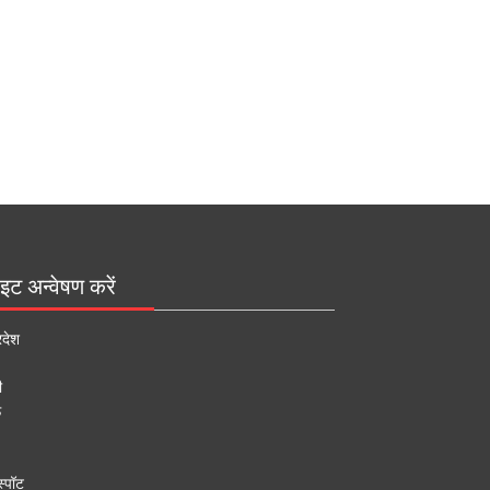
इट अन्वेषण करें
रदेश
ी
ऊ
्पॉट