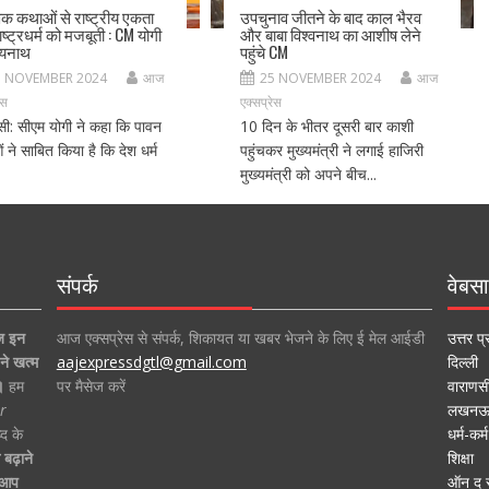
िक कथाओं से राष्ट्रीय एकता
उपचुनाव जीतने के बाद काल भैरव
ष्ट्रधर्म को मजबूती : CM योगी
और बाबा विश्वनाथ का आशीष लेने
्यनाथ
पहुंचे CM
5 NOVEMBER 2024
आज
25 NOVEMBER 2024
आज
ेस
एक्सप्रेस
सी: सीएम योगी ने कहा कि पावन
10 दिन के भीतर दूसरी बार काशी
 ने साबित किया है कि देश धर्म
पहुंचकर मुख्यमंत्री ने लगाई हाजिरी
मुख्यमंत्री को अपने बीच...
संपर्क
वेबसा
ज इन
आज एक्सप्रेस से संपर्क, शिकायत या खबर भेजने के लिए ई मेल आईडी
उत्तर प्
ने खत्म
aajexpressdgtl@gmail.com
दिल्ली
।
हम
पर मैसेज करें
वाराणस
r
लखन
द के
धर्म-कर्म
बढ़ाने
शिक्षा
ा आप
ऑन द स