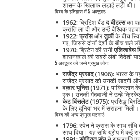
शासन के खिलाफ लड़ाई लड़ी थी।
विश्व के इतिहास में 5 अक्टूबर:
1962:
ब्रिटिश बैंड
द बीटल्स
का पहल
क्रांति ला दी और उन्हें वैश्विक पह
1922:
फ्रांस
और
तुर्की
के बीच स्वि
गए, जिससे दोनों देशों के बीच चले ल
1970:
ब्रिटेन की रानी
एलिजाबेथ द्
शासनकाल की सबसे लंबी विदेशी यात्र
5 अक्टूबर को जन्मे प्रमुख लोग:
राजेंद्र प्रसाद (1906):
भारत के पहल
राजेंद्र प्रसाद को उनकी सादगी औ
वक़ार यूनिस (1971):
पाकिस्तान के 
एक। उनकी गेंदबाजी ने उन्हें क्रिक
केट विंसलेट (1975):
प्रसिद्ध ब्रिट
के लिए दुनिया भर में सराहना मिली।
विश्व की अन्य प्रमुख घटनाएं:
1796:
स्पेन ने फ्रांस के साथ संधि क
साथ दिया। यह संधि यूरोप में कई 
1991:
सोवियत संघ
ने राष्ट्रपति प