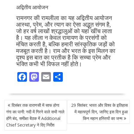
अद्वितीय आयोजन
रामनगर की रामलीला का यह अद्वितीय आयोजन
आस्था, प्रेम, और त्याग का ऐसा अद्भुत संगम है,
जो हर वर्ष लाखों श्रद्धालुओं को यहां खींच लाता
है। यह लीला न केवल रामायण के प्रसंगों को
मंचित करती है, बल्कि हमारी सांस्कृतिक जड़ों को
मजबूत करती है। राम और भरत के इस मिलन का
दृश्य इस बात का प्रतीक है कि सच्चा प्रेम और
भक्ति कभी भी विफल नहीं होते।
F
M
E
S
ac
as
m
h
e
to
ai
ar
POST
b
d
l
e
दिसंबर तक वाराणसी में साफ होगा
29 सितंबर: भारत और विश्व के इतिहास
NAVIGATION
o
o
गंगा का पानी: नदी में गिरने वाले सभी नाले
में महत्वपूर्ण दिन, जानिए इस दिन हुआ
होंगे बंद, समीक्षा बैठक में Additional
किन महान हस्तियों का जन्म
o
n
Chief Secretary ने दिए निर्देश