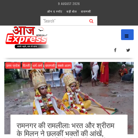
Skip
9 AUGUST 2026
to
ऑन द स्पॉट
बड़ी बोल
वाराणसी
content
उत्तर प्रदेश
दिल्ली
धर्म-कर्म
वाराणसी
सबसे अलग
रामनगर की रामलीला: भरत और श्रीराम
के मिलन ने छलकीं भक्तों की आंखें,