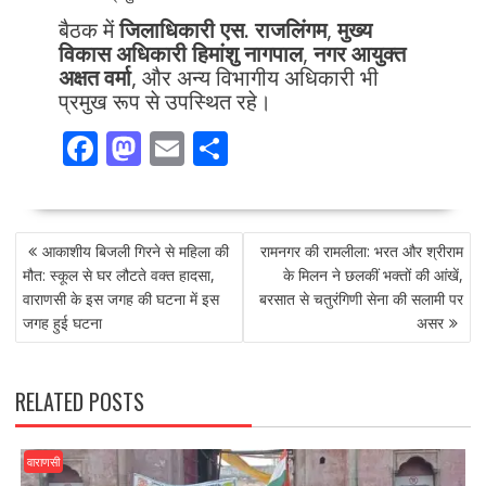
बैठक में
जिलाधिकारी एस. राजलिंगम
,
मुख्य
विकास अधिकारी हिमांशु नागपाल
,
नगर आयुक्त
अक्षत वर्मा
, और अन्य विभागीय अधिकारी भी
प्रमुख रूप से उपस्थित रहे।
F
M
E
S
ac
as
m
h
e
to
ai
ar
POST
b
d
l
e
आकाशीय बिजली गिरने से महिला की
रामनगर की रामलीला: भरत और श्रीराम
NAVIGATION
o
o
मौत: स्कूल से घर लौटते वक्त हादसा,
के मिलन ने छलकीं भक्तों की आंखें,
वाराणसी के इस जगह की घटना में इस
बरसात से चतुरंगिणी सेना की सलामी पर
o
n
जगह हुई घटना
असर
k
RELATED POSTS
वाराणसी