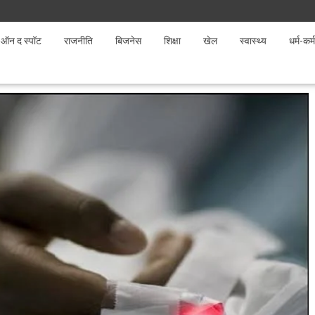
ऑन द स्पॉट
राजनीति
बिजनेस
शिक्षा
खेल
स्वास्थ्य
धर्म-कर्म