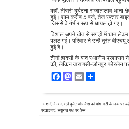
वहीं, तीसरी दुर्घटना राजातालाब थाना क्
हुई। शाम करीब 5 बजे, तेज रफ्तार बाइक
जिससे वे गंभीर रूप से घायल हो गए।
विशाल अपने खेत से सगड़ी में धान लेक
पलट गई। परिवार ने उन्हें तुरंत बीएचयू 
हुई है।
तीनों हादसों के बाद स्थानीय प्रशासन 
की, लेकिन वाराणसी-जौनपुर फोरलेन पर
F
M
E
S
ac
as
m
h
e
to
ai
ar
POST
b
d
l
e
शादी के बाद बढ़ी बुलेट और कैश की मांग: बेटी के जन्म पर बढ़ी
NAVIGATION
o
o
प्रताड़नाएं, ससुराल पक्ष पर केस
o
n