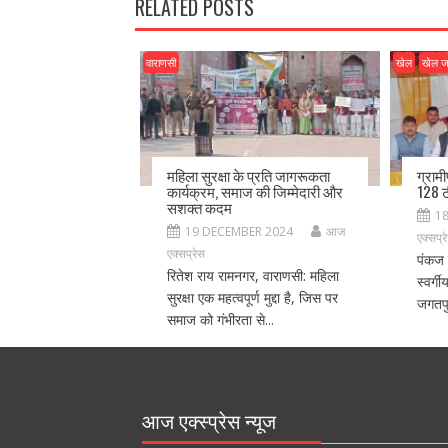
k
RELATED POSTS
वाराणसी
खेल
खेल 
महिला सुरक्षा के प्रति जागरूकता
ग्राम
कार्यक्रम, समाज की जिम्मेदारी और
128 ट
सशक्त कदम
1
19 DECEMBER 2024
आज
एक्सप्र
एक्सप्रेस
पंकज 
रितेश राय रामनगर, वाराणसी: महिला
स्वर्ग
सुरक्षा एक महत्वपूर्ण मुद्दा है, जिस पर
जगतपु
समाज को गंभीरता से...
आज एक्स्प्रेस न्यूज