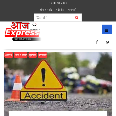
Skip
9 AUGUST 2026
to
ऑन द स्पॉट
बड़ी बोल
वाराणसी
content
अपराध
ऑन द स्पॉट
पूर्वांचल
वाराणसी