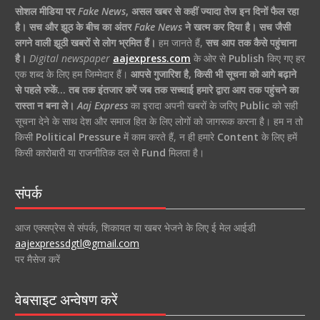
सोशल मीडिया पर
Fake News
,
असल खबर से कहीं ज्यादा तेज इन दिनों फैल रहा
है।
सच और झूठ के बीच का अंतर
Fake News
ने खत्म कर दिया है।
सच जैसी
लगने वाली झूठी खबरों से लोग भ्रमित हैं।
हम जानते हैं,
सच आप तक कैसे पहुंचाना
है।
Digital newspaper
aajexpress.com
के ओर से
Publish
किए गए हर
एक शब्द के लिए हम जिम्मेदार हैं।
आपसे गुजारिश है, किसी भी सूचना को आगे बढ़ाने
से पहले रुकें… तब तक इंतजार करें जब तक सच्चाई हमारे द्वारा आप तक पहुंचने का
रास्ता न बना ले।
Aaj Express
का इरादा अपनी खबरों के जरिए
Public
को सही
सूचना देने के साथ देश और समाज हित के लिए लोगों को जागरूक करना है। हम न तो
किसी
Political Pressure
में काम करते हैं, न ही हमारे
Content
के लिए हमें
किसी कारोबारी या राजनीतिक दल से
Fund
मिलता है।
संपर्क
आज एक्सप्रेस से संपर्क, शिकायत या खबर भेजने के लिए ई मेल आईडी
aajexpressdgtl@gmail.com
पर मैसेज करें
वेबसाइट अन्वेषण करें