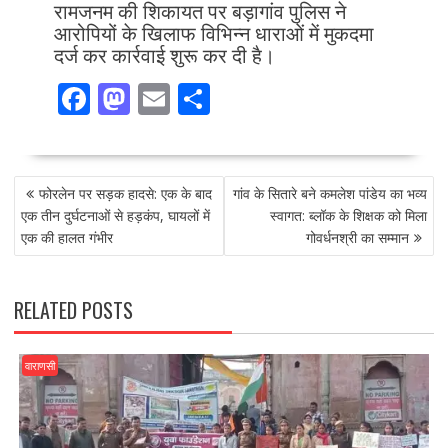
रामजनम की शिकायत पर बड़ागांव पुलिस ने
आरोपियों के खिलाफ विभिन्न धाराओं में मुकदमा
दर्ज कर कार्रवाई शुरू कर दी है।
F
M
E
S
ac
as
m
h
e
to
ai
ar
POST
b
d
l
e
फोरलेन पर सड़क हादसे: एक के बाद
गांव के सितारे बने कमलेश पांडेय का भव्य
NAVIGATION
o
o
एक तीन दुर्घटनाओं से हड़कंप, घायलों में
स्वागत: ब्लॉक के शिक्षक को मिला
एक की हालत गंभीर
गोवर्धनश्री का सम्मान
o
n
k
RELATED POSTS
वाराणसी